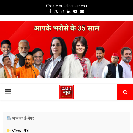
Create or select a menu
Facebook
Twitter
Instagram
Linkedin
Youtube
Email
PRIMARY
MENU
आज का ई-पेपर
View PDF