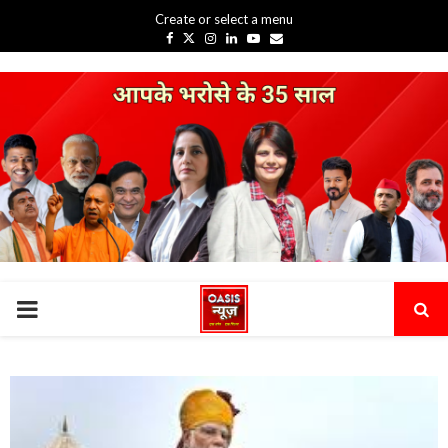
Create or select a menu
Facebook
Twitter
Instagram
Linkedin
Youtube
Email
PRIMARY
MENU