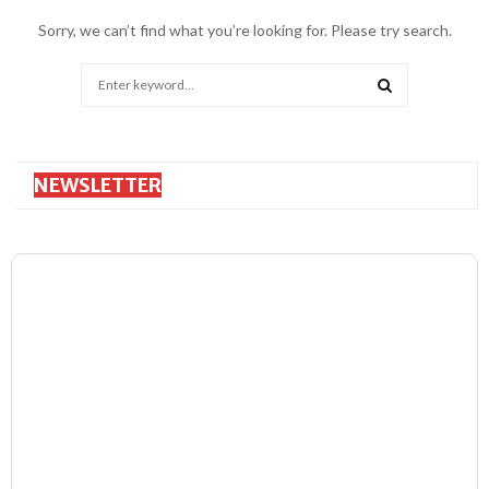
बा
Sorry, we can’t find what you’re looking for. Please try search.
भा
ष
Search
ण
for:
पे
SEARCH
प
र
ली
NEWSLETTER
क
औ
र
म
णि
पु
र
भी
बो
ले