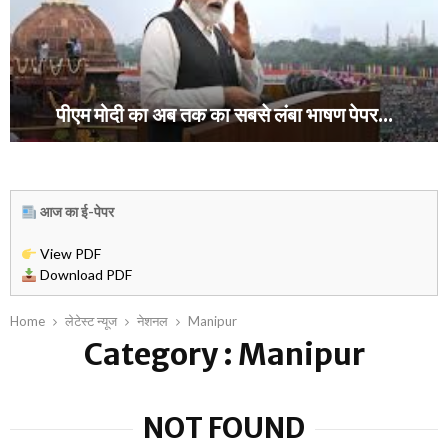
पीएम मोदी का अब तक का सबसे लंबा भाषण पेपर...
पी
ए
म
आज का ई-पेपर
मो
दी
View PDF
का
Download PDF
अ
ब
त
Home
लेटेस्ट न्यूज
नेशनल
Manipur
क
Category : Manipur
का
स
ब
NOT FOUND
से
लं