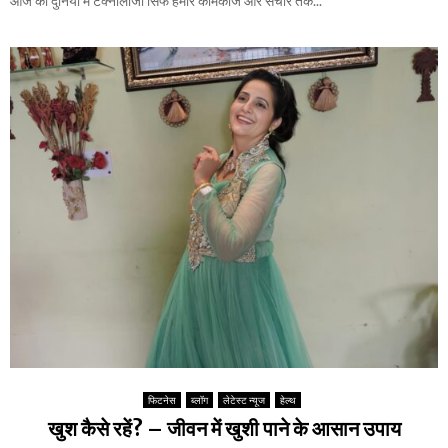
आज की दुनिया में टेक्नोलॉजी सिर्फ हमारे कामकाज और संचार तक...
र्दी
ना
से
ने
ग
की
र्मी
स
में
ला
से
ह
ह
त
कै
से
ब
चा
एं
फिटनेस
ब्लॉग
लेटेस्ट न्यूज
हेल्थ
खुश कैसे रहें? – जीवन में खुशी पाने के आसान उपाय