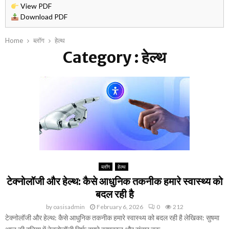
स्वा
View PDF
ब
|
स्थ्य
Download PDF
द
जिं
प
ल
क
र
ते
Home
ब्लॉग
हेल्थ
क्यों
ब
मौ
Category : हेल्थ
ज
ढ़
स
रू
ता
म
री
अ
में
है
स
खा
?
र
न
,
-
वि
पा
शे
न
ष
की
ज्ञों
सा
ने
ब्लॉग
हेल्थ
व
दी
धा
टेक्नोलॉजी और हेल्थ: कैसे आधुनिक तकनीक हमारे स्वास्थ्य को
सं
नि
बदल रही है
तु
यां
ल
by
oasisadmin
February 6, 2026
0
212
|
टेक्नोलॉजी और हेल्थ: कैसे आधुनिक तकनीक हमारे स्वास्थ्य को बदल रही है लेखिका: सुषमा
न
स
ब