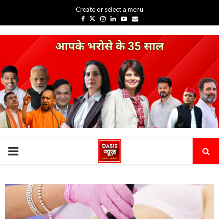
Create or select a menu
Facebook
Twitter
Instagram
Linkedin
Youtube
Email
PRIMARY
MENU