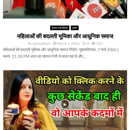
जि
d
त
से
स
म्मा
नि
फेमस पर्सनेलिटी
ब्लॉग
त
महिलाओं की बदलती भूमिका और आधुनिक समाज
by
oasisadmin
March 7, 2026
0
120
महिलाओं की बदलती भूमिका और आधुनिक समाज रिपोर्ट: सुषमादिनांक: 7 मार्च 2026 |
समय: 11:30 PM आज का समाज तेजी से बदल रहा है और...