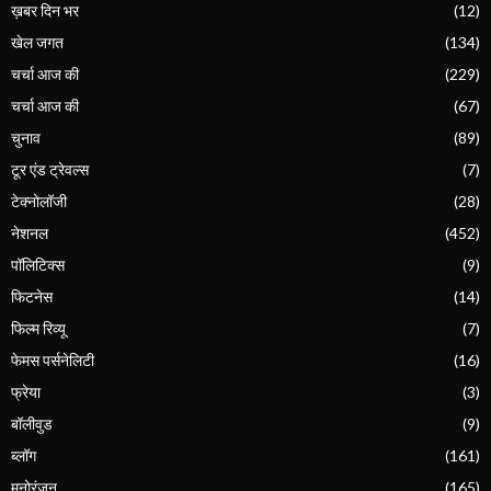
ख़बर दिन भर
(12)
खेल जगत
(134)
चर्चा आज की
(229)
चर्चा आज की
(67)
चुनाव
(89)
टूर एंड ट्रेवल्स
(7)
टेक्नोलॉजी
(28)
नेशनल
(452)
पॉलिटिक्स
(9)
फिटनेस
(14)
फिल्म रिव्यू
(7)
फेमस पर्सनेलिटी
(16)
फ्रेया
(3)
बॉलीवुड
(9)
ब्लॉग
(161)
मनोरंजन
(165)