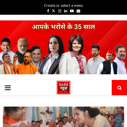
Create or select a menu
Facebook
Twitter
Instagram
Linkedin
Youtube
Email
PRIMARY
MENU