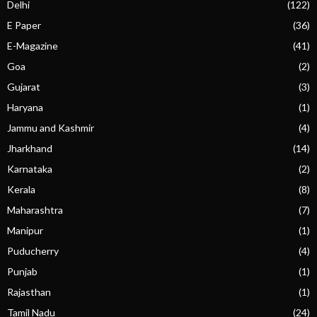
Delhi
(122)
E Paper
(36)
E-Magazine
(41)
Goa
(2)
Gujarat
(3)
Haryana
(1)
Jammu and Kashmir
(4)
Jharkhand
(14)
Karnataka
(2)
Kerala
(8)
Maharashtra
(7)
Manipur
(1)
Puducherry
(4)
Punjab
(1)
Rajasthan
(1)
Tamil Nadu
(24)