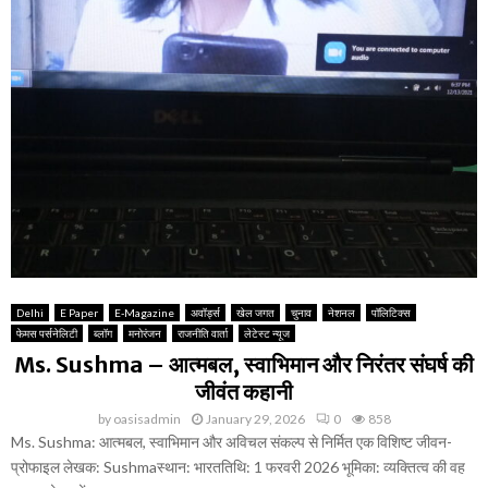
Delhi
E Paper
E-Magazine
अवॉर्ड्स
खेल जगत
चुनाव
नेशनल
पॉलिटिक्स
फेमस पर्सनेलिटी
ब्लॉग
मनोरंजन
राजनीति वार्ता
लेटेस्ट न्यूज
Ms. Sushma – आत्मबल, स्वाभिमान और निरंतर संघर्ष की
जीवंत कहानी
by
oasisadmin
January 29, 2026
0
858
Ms. Sushma: आत्मबल, स्वाभिमान और अविचल संकल्प से निर्मित एक विशिष्ट जीवन-
प्रोफाइल लेखक: Sushmaस्थान: भारततिथि: 1 फरवरी 2026 भूमिका: व्यक्तित्व की वह