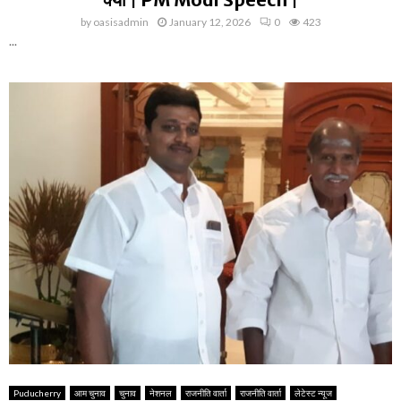
by
oasisadmin
January 12, 2026
0
423
...
Puducherry
आम चुनाव
चुनाव
नेशनल
राजनीति वार्ता
राजनीति वार्ता
लेटेस्ट न्यूज