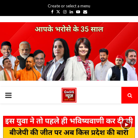
Create or select a menu
Facebook
Twitter
Instagram
Linkedin
Youtube
Email
PRIMARY
MENU