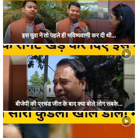
इस युवा ने तो पहले ही भविष्यवाणी कर दी थी...
इ
स
यु
वा
ने
तो
प
ह
ले
बीजेपी की प्रचंड जीत के बाद क्या बोले लोग सबके...
ही
भ
बी
वि
जे
ष्य
पी
वा
की
णी