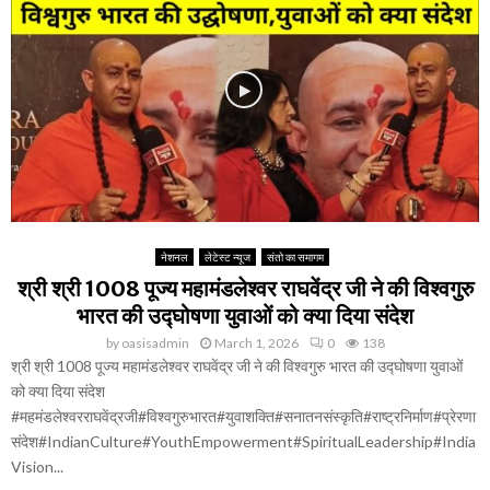
नेशनल
लेटेस्ट न्यूज
संतो का समागम
श्री श्री 1008 पूज्य महामंडलेश्वर राघवेंद्र जी ने की विश्वगुरु
भारत की उद्घोषणा युवाओं को क्या दिया संदेश
by
oasisadmin
March 1, 2026
0
138
श्री श्री 1008 पूज्य महामंडलेश्वर राघवेंद्र जी ने की विश्वगुरु भारत की उद्घोषणा युवाओं
को क्या दिया संदेश
#महमंडलेश्वरराघवेंद्रजी#विश्वगुरुभारत#युवाशक्ति#सनातनसंस्कृति#राष्ट्रनिर्माण#प्रेरणा
संदेश#IndianCulture#YouthEmpowerment#SpiritualLeadership#India
Vision...