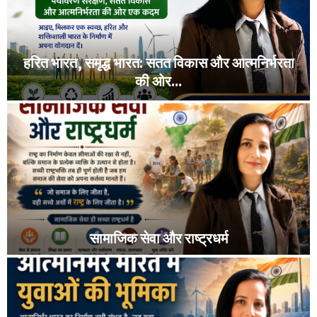
हरित भारत, समृद्ध भारत: सतत विकास और आत्मनिर्भरता
की ओर...
ह
रि
त
भा
र
त
,
स
मृ
सामाजिक सेवा और राष्ट्रधर्म
द्ध
भा
सा
र
मा
त
जि
:
क
स