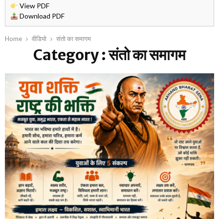
का
View PDF
दे
Download PDF
श
:
यु
Home
वीडियो
संतो का समागम
वा
Category : संतो का समागम
श
क्ति
ही
रा
ष्ट्र
की
स
ब
से
ब
ड़ी
पूं
जी