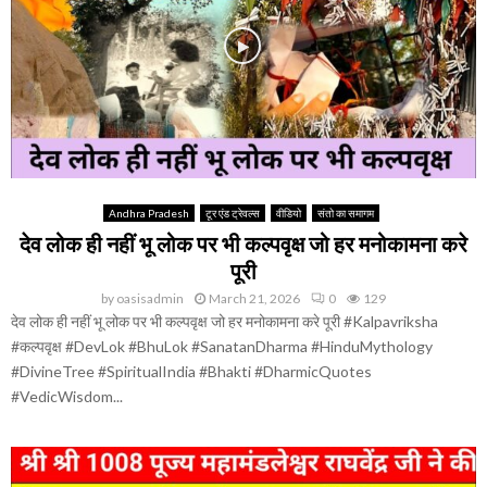
Andhra Pradesh
टूर एंड ट्रेवल्स
वीडियो
संतो का समागम
देव लोक ही नहीं भू लोक पर भी कल्पवृक्ष जो हर मनोकामना करे
पूरी
by
oasisadmin
March 21, 2026
0
129
देव लोक ही नहीं भू लोक पर भी कल्पवृक्ष जो हर मनोकामना करे पूरी #Kalpavriksha
#कल्पवृक्ष #DevLok #BhuLok #SanatanDharma #HinduMythology
#DivineTree #SpiritualIndia #Bhakti #DharmicQuotes
#VedicWisdom...