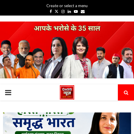
Create or select a menu
Facebook
Twitter
Instagram
Linkedin
Youtube
Email
PRIMARY
MENU