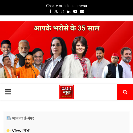
Create or select a menu
Facebook
Twitter
Instagram
Linkedin
Youtube
Email
PRIMARY
MENU
आज का ई-पेपर
View PDF