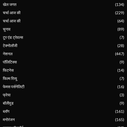
खेल जगत
(134)
चर्चा आज की
(229)
चर्चा आज की
(64)
चुनाव
(89)
टूर एंड ट्रेवल्स
(7)
टेक्नोलॉजी
(28)
नेशनल
(447)
पॉलिटिक्स
(9)
फिटनेस
(14)
फिल्म रिव्यू
(7)
फेमस पर्सनेलिटी
(16)
फ्रेया
(3)
बॉलीवुड
(9)
ब्लॉग
(161)
मनोरंजन
(165)