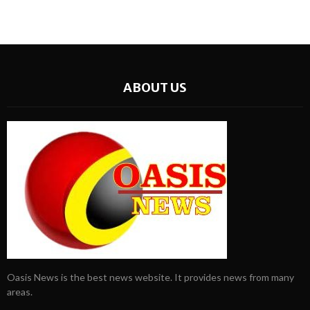
ABOUT US
Oasis News is the best news website. It provides news from many
areas.