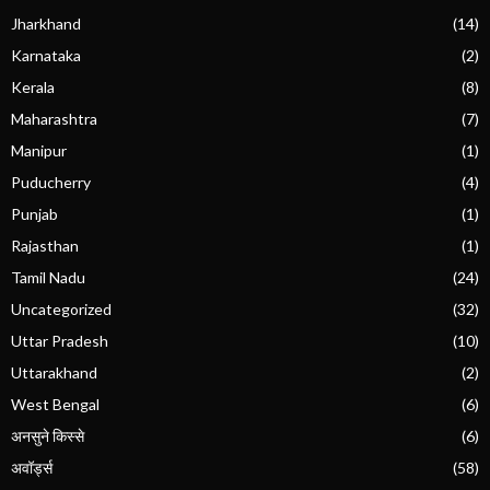
Jharkhand
(14)
Karnataka
(2)
Kerala
(8)
Maharashtra
(7)
Manipur
(1)
Puducherry
(4)
Punjab
(1)
Rajasthan
(1)
Tamil Nadu
(24)
Uncategorized
(32)
Uttar Pradesh
(10)
Uttarakhand
(2)
West Bengal
(6)
अनसुने किस्से
(6)
अवॉर्ड्स
(58)