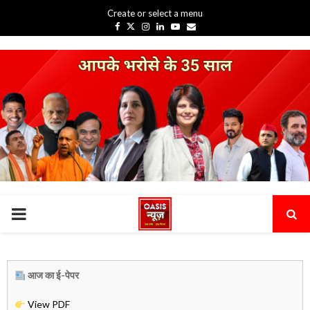
Create or select a menu
Facebook
Twitter
Instagram
Linkedin
Youtube
Email
PRIMARY
MENU
आज का ई-पेपर
View PDF