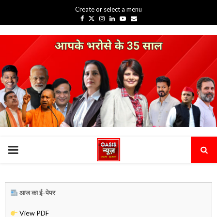
Create or select a menu
Facebook
Twitter
Instagram
Linkedin
Youtube
Email
PRIMARY
MENU
आज का ई-पेपर
View PDF