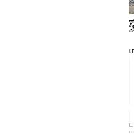
तुर
में
मौ
L
co