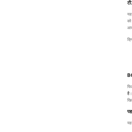
टी
यह 
को 
आर
क्र
BC
फि
है
।
खि
पह
यह 