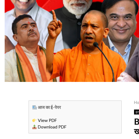
H
आज का ई-पेपर
इं
B
View PDF
Download PDF
ख