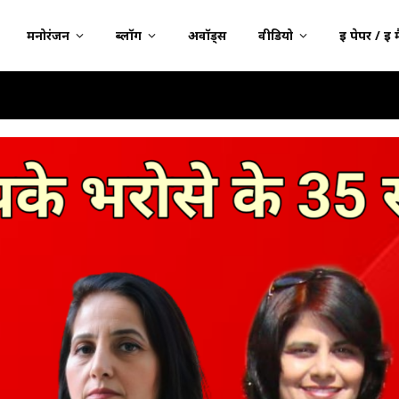
मनोरंजन
ब्लॉग
अवॉर्ड्स
वीडियो
ई पेपर / ई 