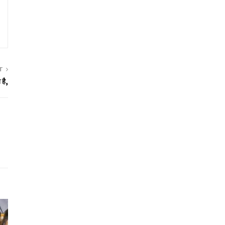
T
 है,