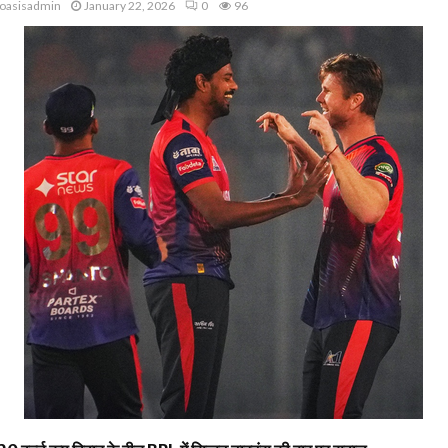
oasisadmin
January 22, 2026
0
96