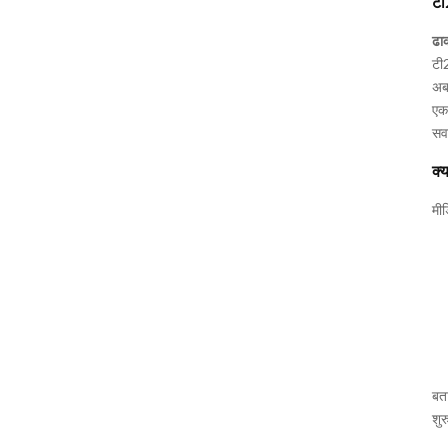
टी
ढा
टी2
अ
एक 
सवा
क्य
मीड
बता
शुर