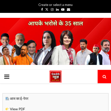
Create or select a menu
Facebook
Twitter
Instagram
Linkedin
Youtube
Email
PRIMARY
MENU
आज का ई-पेपर
View PDF