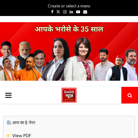
Create or select a menu
Facebook
Twitter
Instagram
Linkedin
Youtube
Email
PRIMARY
MENU
आज का ई-पेपर
View PDF