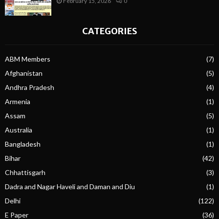
February 15, 2026
0
CATEGORIES
ABM Members
(7)
Afghanistan
(5)
Andhra Pradesh
(4)
Armenia
(1)
Assam
(5)
Australia
(1)
Bangladesh
(1)
Bihar
(42)
Chhattisgarh
(3)
Dadra and Nagar Haveli and Daman and Diu
(1)
Delhi
(122)
E Paper
(36)