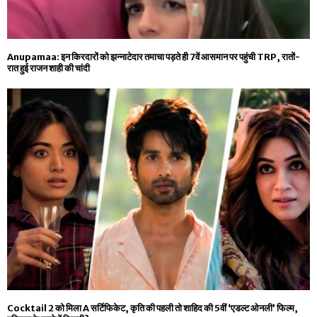
Anupamaa: इन किरदारों को झन्नाटेदार तमाचा पड़ते ही 7वें आसमान पर पहुंची TRP, रातों-
रात हुई राजन शाही की चांदी
Cocktail 2 को मिला A सर्टिफिकेट, कृति की पहली तो शाहिद की 5वीं ‘एडल्ट ओनली’ फिल्म,