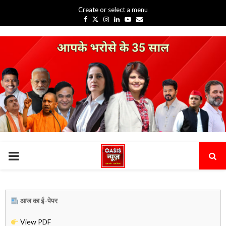
Create or select a menu
Facebook
Twitter
Instagram
Linkedin
Youtube
Email
PRIMARY
MENU
आज का ई-पेपर
View PDF