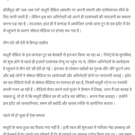
बॉलीवुड की ‘धक-धक गर्ल’ माधुरी दीक्षित आमतौर पर अपनी सादगी और प्रोफेशनल रवैये के
लिए जानी जाती हैं। लेकिन इस बार अभिनेत्री को अपने ही प्रशंसकों की नाराज़गी का सामना
करना पड़ रहा है। दरअसल, हाल ही में कनाडा में आयोजित उनके डांस टूर के एक इवेंट में देर
से पहुंचने के कारण सोशल मीडिया पर हंगामा मच गया है।
तीन घंटे की देरी से बिगड़ा माहौल
माधुरी दीक्षित के इस कनाडा टूर का बेसब्री से इंतजार किया जा रहा था। रिपोर्ट्स के मुताबिक,
शो शुरू होने से पहले ही हज़ारों प्रशंसक वेन्यू पर पहुंच गए थे, लेकिन अभिनेत्री के कार्यक्रम
में पहुंचने में तीन घंटे की देरी हो गई। इंतजार से परेशान दर्शकों का गुस्सा धीरे-धीरे फूटने लगा
और कई लोगों ने सोशल मीडिया पर आयोजकों और अभिनेत्री दोनों पर नाराजगी जताई। इवेंट
का एक वीडियो तेजी से सोशल मीडिया पर वायरल हो रहा है, जिसमें माधुरी स्टेज पर परफॉर्म
करती नजर आ रही हैं। वीडियो शेयर करने वाले यूजर ने कैप्शन में लिखा, अगर मैं एक सलाह दे
सकता हूं, तो वो ये कि माधुरी दीक्षित का शो अटेंड मत कीजिए। अपना पैसा बचाइए। उन्होंने
इस इवेंट को अव्यवस्थित, समय की बर्बादी और खराब तरीके से आयोजित बताया।
पहले भी हो चुका है ऐसा मामला
माधुरी के साथ हुआ यह विवाद नया नहीं है। इसी साल की शुरुआत में गायिका नेहा कक्कड़ को
भी मेलबर्न में हुए अपने एक कॉन्सर्ट में देर से पहुंचने पर जमकर ट्रोल किया गया था। उस समय