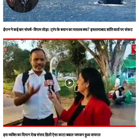
ईरान ने कई बार संघर्ष-विराम तोड़ा: ट्रंप के बयान का मतलब क्या? इस्लामाबाद शांति वार्ता पर संकट
इस व्यक्ति का दिमाग देख संसद हिली ऐसा काटा बबाल जमकर हुआ वायरल