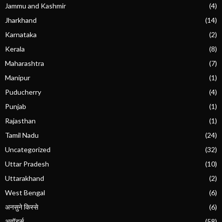
Jammu and Kashmir
(4)
Jharkhand
(14)
Karnataka
(2)
Kerala
(8)
Maharashtra
(7)
Manipur
(1)
Puducherry
(4)
Punjab
(1)
Rajasthan
(1)
Tamil Nadu
(24)
Uncategorized
(32)
Uttar Pradesh
(10)
Uttarakhand
(2)
West Bengal
(6)
अनसुने किस्से
(6)
अवॉर्ड्स
(58)