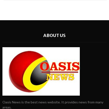
ABOUT US
Oasis News is the best news website. It provides news from many
areas.