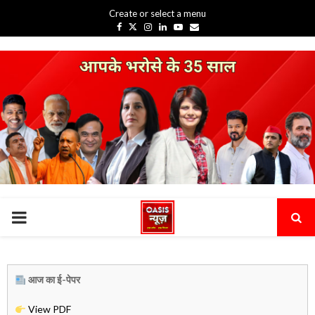
Create or select a menu
Facebook
Twitter
Instagram
Linkedin
Youtube
Email
PRIMARY
MENU
आज का ई-पेपर
View PDF