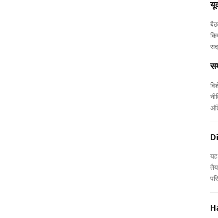
यू
बैठ
किय
सदस
सम
विश
नीत
अंत
D
यह
तैय
परि
H