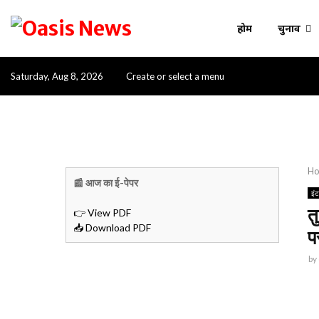
होम
चुनाव
Saturday, Aug 8, 2026
Create or select a menu
H
📰 आज का ई-पेपर
इं
त
👉 View PDF
📥 Download PDF
प
by