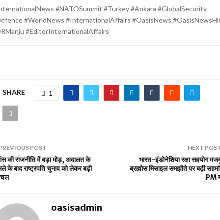
nternationalNews #NATOSummit #Turkey #Ankara #GlobalSecurity
efence #WorldNews #InternationalAffairs #OasisNews #OasisNewsHi
RManju #EditorInternationalAffairs
SHARE
1
PREVIOUS POST
NEXT POS
ांस की राजनीति में बड़ा मोड़, अदालत के
भारत-इंडोनेशिया रक्षा सहयोग मज
ले के बाद राष्ट्रपति चुनाव को लेकर बढ़ी
ब्रह्मोस मिसाइल समझौते पर बढ़ी सहम
लचल
PM म
oasisadmin