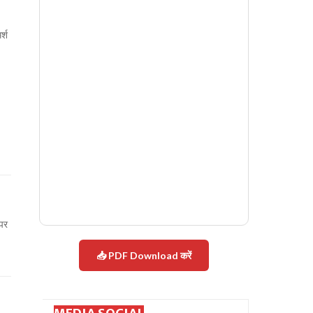
र्श
 पर
📥 PDF Download करें