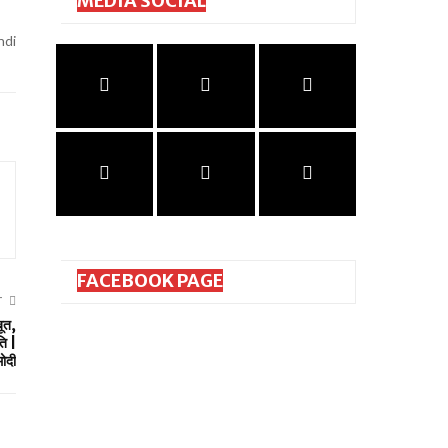
MEDIA SOCIAL
ndi
FACEBOOK PAGE
T
बूत,
ति |
ोदी