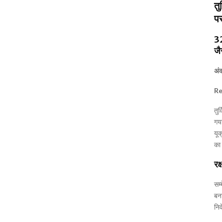
तु
पर
32
जै
अं
Re
तुर
गया
यूक
का 
रक
सम्
बना
निव