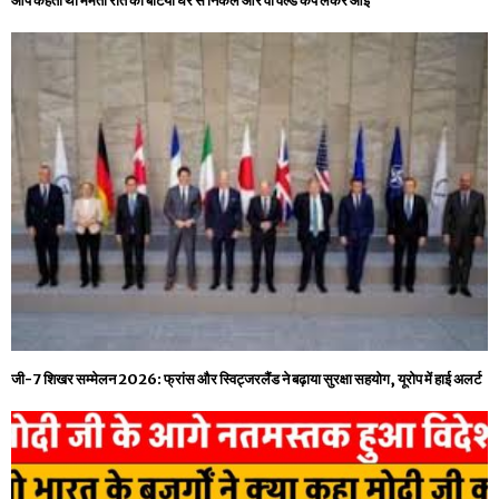
आप कहती थी ममता रात को बेटियां घर से निकले और वो वर्ल्ड कप लेकर आईं
जी-7 शिखर सम्मेलन 2026: फ्रांस और स्विट्जरलैंड ने बढ़ाया सुरक्षा सहयोग, यूरोप में हाई अलर्ट