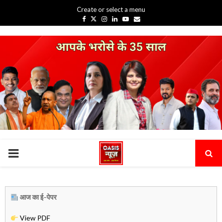
Create or select a menu
Facebook
Twitter
Instagram
Linkedin
Youtube
Email
PRIMARY
MENU
आज का ई-पेपर
View PDF