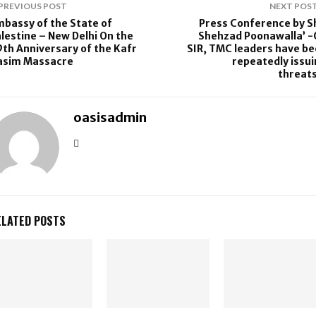
PREVIOUS POST
NEXT POS
bassy of the State of
Press Conference by S
lestine – New Delhi On the
Shehzad Poonawalla’ 
th Anniversary of the Kafr
SIR, TMC leaders have b
asim Massacre
repeatedly issu
threat
oasisadmin
ELATED POSTS