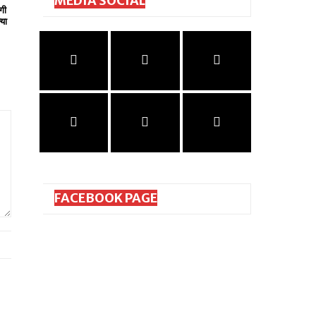
MEDIA SOCIAL
गी
्या
FACEBOOK PAGE