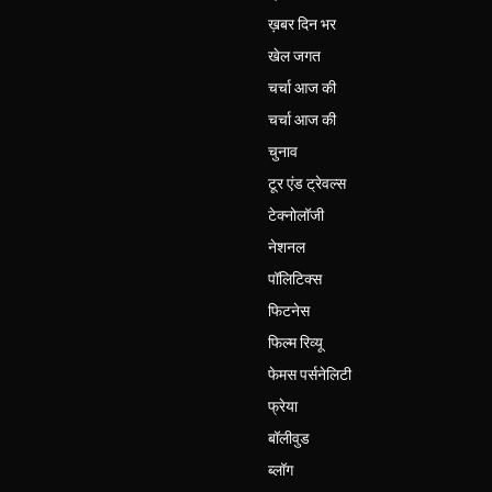
ख़बर दिन भर
खेल जगत
चर्चा आज की
चर्चा आज की
चुनाव
टूर एंड ट्रेवल्स
टेक्नोलॉजी
नेशनल
पॉलिटिक्स
फिटनेस
फिल्म रिव्यू
फेमस पर्सनेलिटी
फ्रेया
बॉलीवुड
ब्लॉग