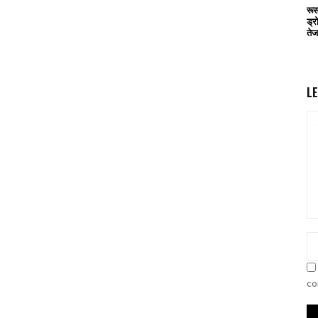
रूस
ड्र
तेज
L
co