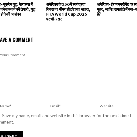
-यूक्रेन युद्ध: बेलारूस में
अमेरिका के 250वें स्वतंत्रता
अमेरिका-ईरान एग्रीमेंट पर ल
ोन बेस बनाने की तैयारी, युद्ध
दिवस पर भीषण हीटवेव का खतरा,
मुहर, जानिए समझौते में क्या-क
 होने की आशंका
FIFA World Cup 2026
है?
पर भी असर
EAVE A COMMENT
Save my name, email, and website in this browser for the next time I
mment.