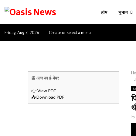
होम
चुनाव
Friday, Aug 7, 2026
Create or select a menu
H
📰 आज का ई-पेपर
इं
👉 View PDF
फ
📥 Download PDF
थ
by