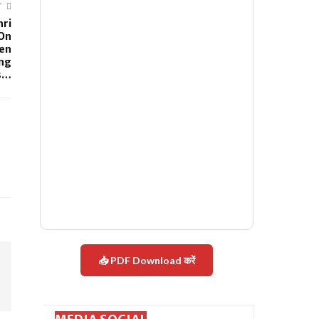
T
hri
-On
een
ing
s…
📥 PDF Download करें