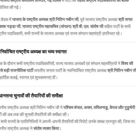
भाजपा केंद्रीय कार्यालय विस्तार, नई दिल्ली
में पार्टी की
पहली केंद्रीय पदाधिकारियों की बैठक
ोजित की गई।
बैठक में
भाजपा के राष्ट्रीय अध्यक्ष श्री नितिन नबीन जी
, पूर्व भाजपा राष्ट्रीय अध्यक्ष
श्री जगत
रकाश नड्डा जी
,
भाजपा राष्ट्रीय महासचिव (संगठन) श्री बी. एल. संतोष जी
सहित पार्टी के सभी
्ट्रीय पदाधिकारी, सभी राज्यों के भाजपा अध्यक्ष एवं राज्य संगठन महामंत्री उपस्थित रहे।
िर्वाचित राष्ट्रीय अध्यक्ष का भव्य स्वागत
क के दौरान सभी राष्ट्रीय पदाधिकारियों, राज्य भाजपा अध्यक्षों एवं संगठन महामंत्रियों ने
विश्व की
े बड़ी राजनीतिक पार्टी
भारतीय जनता पार्टी के नवनिर्वाचित राष्ट्रीय अध्यक्ष
श्री नितिन नबीन ज
हार्दिक बधाई, स्वागत एवं शुभकामनाएं दीं।
धानसभा चुनावों की तैयारियों की समीक्षा
नीय राष्ट्रीय अध्यक्ष श्री नितिन नबीन जी ने
पश्चिम बंगाल, असम, तमिलनाडु, केरल और पुडुचेरी
म
्टी की अब तक की चुनावी तैयारियों की समीक्षा की।
सभी राज्यों के प्रतिनिधियों ने अपनी-अपनी तैयारियों की रिपोर्ट उनके समक्ष प्रस्तुत की, जिस पर
नीय राष्ट्रीय अध्यक्ष ने
संतोष व्यक्त किया
।