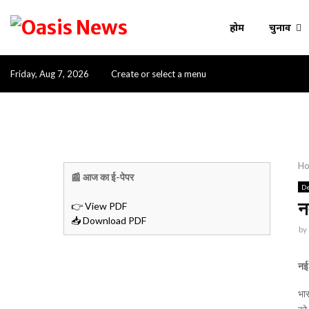
होम
चुनाव
Friday, Aug 7, 2026
Create or select a menu
H
📰 आज का ई-पेपर
De
न
👉 View PDF
📥 Download PDF
by
नई 
भार