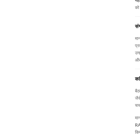
महा
को
सं
मान
प्
उन्
और 
का
बैठ
जैस
चर्
मान
RA
कि