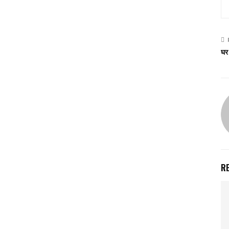
घर 
R