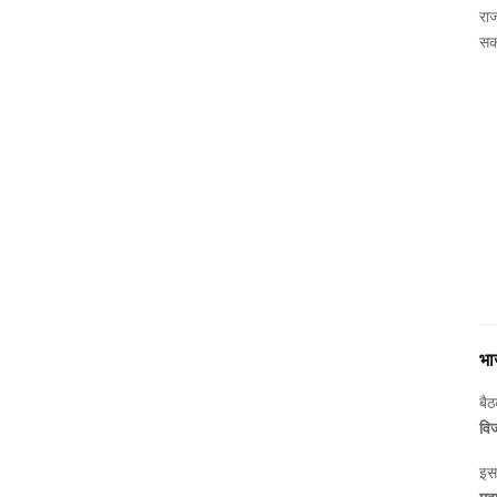
राज
सक
भा
बैठ
वि
इस