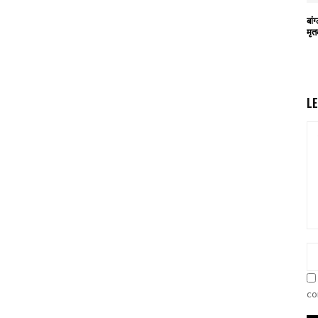
बां
मृत
L
co