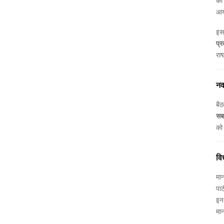
को
आय
इस 
प्
राष
नवन
बैठ
सबस
को 
वि
मान
पार
इन 
मान