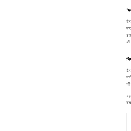
‘म
बैठ
बात
इस 
की 
निष
बैठ
मार
जी
यह 
दर्