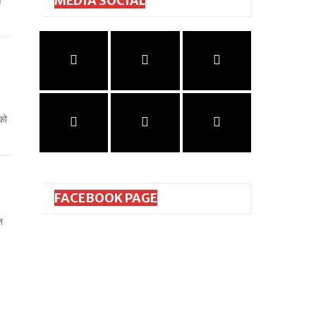
MEDIA SOCIAL
ष
को
FACEBOOK PAGE
त