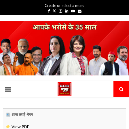
Create or select a menu
Facebook
Twitter
Instagram
Linkedin
Youtube
Email
PRIMARY
MENU
आज का ई-पेपर
View PDF