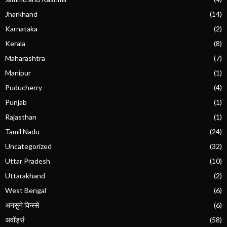
Jharkhand
(14)
Karnataka
(2)
Kerala
(8)
Maharashtra
(7)
Manipur
(1)
Puducherry
(4)
Punjab
(1)
Rajasthan
(1)
Tamil Nadu
(24)
Uncategorized
(32)
Uttar Pradesh
(10)
Uttarakhand
(2)
West Bengal
(6)
अनसुने किस्से
(6)
अवॉर्ड्स
(58)