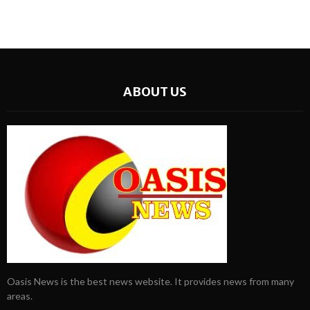
ABOUT US
Oasis News is the best news website. It provides news from many
areas.