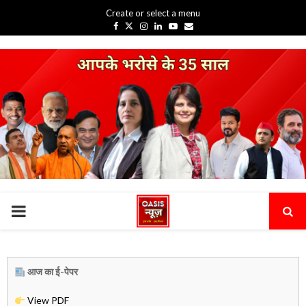
Create or select a menu
Facebook
Twitter
Instagram
Linkedin
Youtube
Email
PRIMARY
MENU
आज का ई-पेपर
View PDF