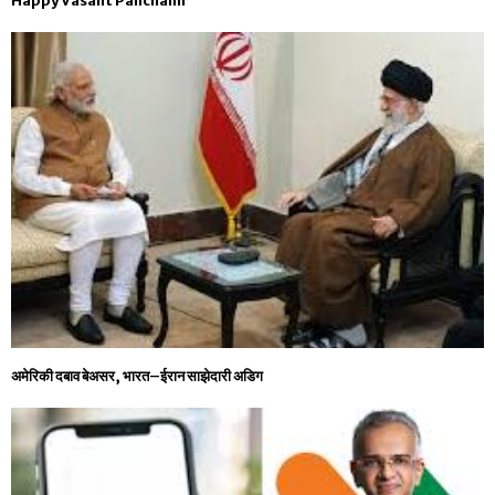
Happy Vasant Panchami
अमेरिकी दबाव बेअसर, भारत–ईरान साझेदारी अडिग