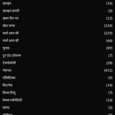
क्राइम
(14)
क्राइम डायरी
(3)
ख़बर दिन भर
(12)
खेल जगत
(134)
चर्चा आज की
(229)
चर्चा आज की
(66)
चुनाव
(89)
टूर एंड ट्रेवल्स
(7)
टेक्नोलॉजी
(28)
नेशनल
(451)
पॉलिटिक्स
(9)
फिटनेस
(14)
फिल्म रिव्यू
(7)
फेमस पर्सनेलिटी
(16)
फ्रेया
(3)
बॉलीवुड
(9)