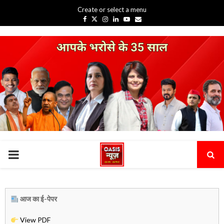
Create or select a menu
Facebook
Twitter
Instagram
Linkedin
Youtube
Email
PRIMARY
MENU
आज का ई-पेपर
View PDF