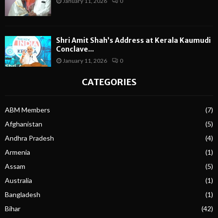
January 11, 2026
0
Shri Amit Shah’s Address at Kerala Kaumudi
Conclave...
January 11, 2026
0
CATEGORIES
ABM Members
(7)
Afghanistan
(5)
Andhra Pradesh
(4)
Armenia
(1)
Assam
(5)
Australia
(1)
Bangladesh
(1)
Bihar
(42)