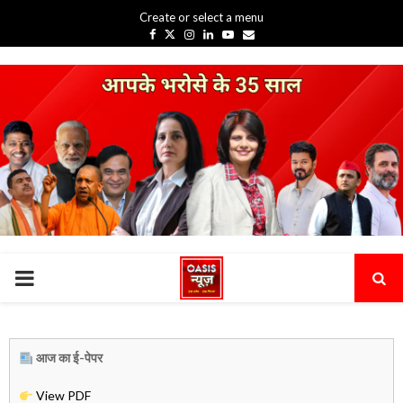
Create or select a menu
Facebook
Twitter
Instagram
Linkedin
Youtube
Email
PRIMARY
MENU
आज का ई-पेपर
View PDF