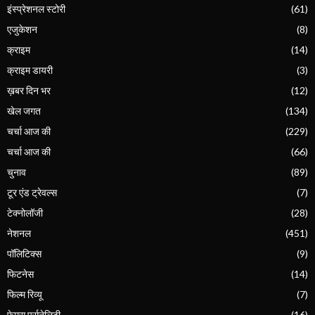
इंस्प्रेशनल स्टोरी
(61)
एजुकेशन
(8)
क्राइम
(14)
क्राइम डायरी
(3)
ख़बर दिन भर
(12)
खेल जगत
(134)
चर्चा आज की
(229)
चर्चा आज की
(66)
चुनाव
(89)
टूर एंड ट्रेवल्स
(7)
टेक्नोलॉजी
(28)
नेशनल
(451)
पॉलिटिक्स
(9)
फिटनेस
(14)
फिल्म रिव्यू
(7)
फेमस पर्सनेलिटी
(16)