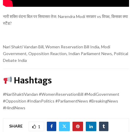
नारी शक्ति वंदना बिल पर सियासत तेज:
Narendra Modi
सरकार vs विपक्ष, किसका क्या
स्टैंड?
Nari Shakti Vandan Bill, Women Reservation Bill India, Modi
Government, Opposition Reaction, Indian Parliament News, Political
Debate India
Hashtags
#NariShaktiVandan #WomenReservationBill #ModiGovernment
#Opposition #IndianPolitics #ParliamentNews #BreakingNews
#HindiNews
SHARE
1