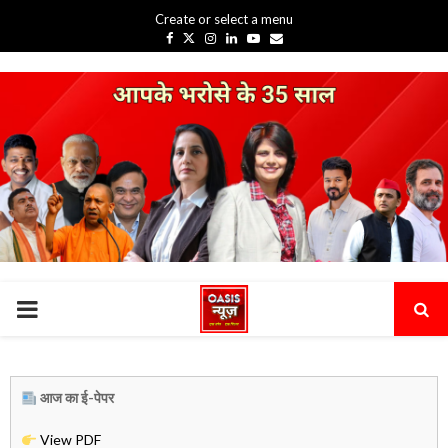
Create or select a menu
Facebook
Twitter
Instagram
Linkedin
Youtube
Email
PRIMARY
MENU
आज का ई-पेपर
View PDF