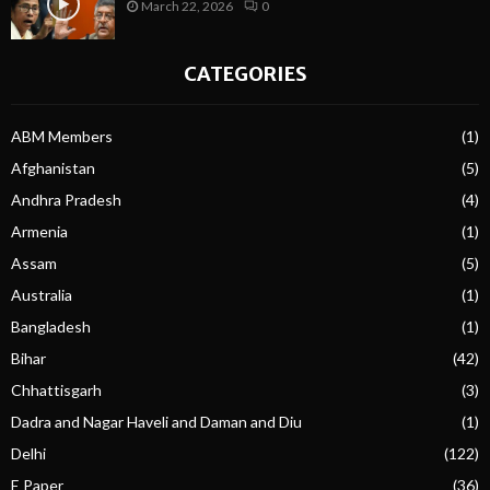
March 22, 2026
0
CATEGORIES
ABM Members
(1)
Afghanistan
(5)
Andhra Pradesh
(4)
Armenia
(1)
Assam
(5)
Australia
(1)
Bangladesh
(1)
Bihar
(42)
Chhattisgarh
(3)
Dadra and Nagar Haveli and Daman and Diu
(1)
Delhi
(122)
E Paper
(36)