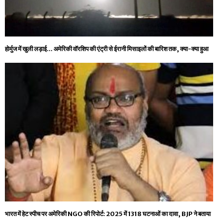
होर्मुज में खुली लड़ाई… अमेरिकी वॉरशिप की एंट्री से ईरानी मिसाइलों की बारिश तक, क्या-क्या हुआ
भारत में हेट स्पीच पर अमेरिकी NGO की रिपोर्ट: 2025 में 1318 घटनाओं का दावा, BJP ने बताया