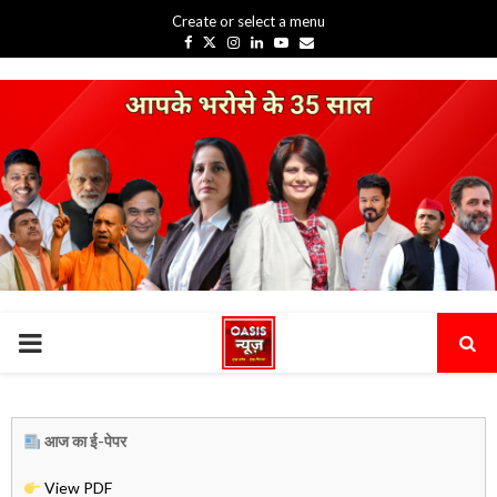
Create or select a menu
Facebook
Twitter
Instagram
Linkedin
Youtube
Email
PRIMARY
MENU
आज का ई-पेपर
View PDF