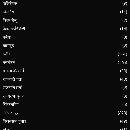
पॉलिटिक्स
(9)
फिटनेस
(14)
फिल्म रिव्यू
(7)
फेमस पर्सनेलिटी
(16)
फ्रेया
(3)
बॉलीवुड
(9)
ब्लॉग
(161)
मनोरंजन
(165)
मसाला पॉपकॉर्न
(50)
राजनीति वार्ता
(43)
राजनीति वार्ता
(9)
राज्यसभा चुनाव
(3)
रिलेशनशिप
(5)
लेटेस्ट न्यूज
(693)
विधानसभा चुनाव
(49)
वीडियो
(63)