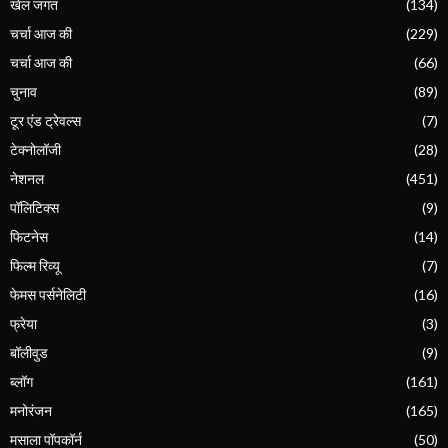
खेल जगत
(134)
चर्चा आज की
(229)
चर्चा आज की
(66)
चुनाव
(89)
टूर एंड ट्रेवल्स
(7)
टेक्नोलॉजी
(28)
नेशनल
(451)
पॉलिटिक्स
(9)
फिटनेस
(14)
फिल्म रिव्यू
(7)
फेमस पर्सनेलिटी
(16)
फ्रेया
(3)
बॉलीवुड
(9)
ब्लॉग
(161)
मनोरंजन
(165)
मसाला पॉपकॉर्न
(50)