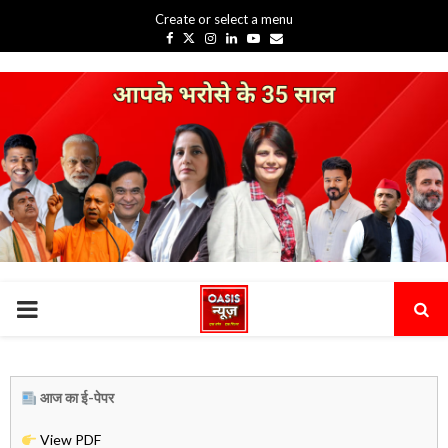
Create or select a menu
Facebook
Twitter
Instagram
Linkedin
Youtube
Email
PRIMARY
MENU
आज का ई-पेपर
View PDF