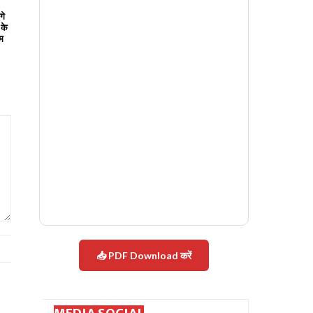
गे
 के
हम
📥 PDF Download करें