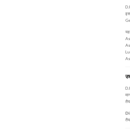
DJG
इसम
Gen
यह
As
As
Lu
As
उत
DJG
मा
तैय
Di
तैय