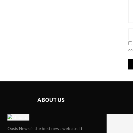
co
ABOUT US
Oasis News is the best news website. It