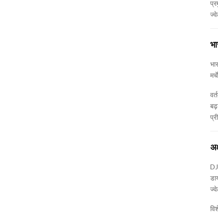
प्र
ज्व
भा
भा
मर्
वर
बढ़
प्र
अक
DJG
डाय
ज्व
विश