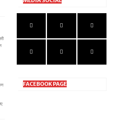
MEDIA SOCIAL
लरी
न
FACEBOOK PAGE
िंग
िए