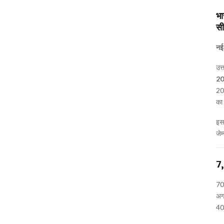
भा
सी
नई 
उत्
20
202
का 
इस
जेम
7,
70,
अग्
400