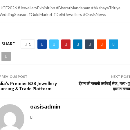
JGF2026 #JewelleryExhibition #BharatMandapam #AkshayaTritiya
eddingSeason #GoldMarket #DelhiJewellers #OasisNews
SHARE
1
PREVIOUS POST
NEXT POS
dia’s Premier B2B Jewellery
ईरान की जवाबी कार्रवाई तेज, मध्य-पूर्व
urcing & Trade Platform
हालात तनावप
oasisadmin