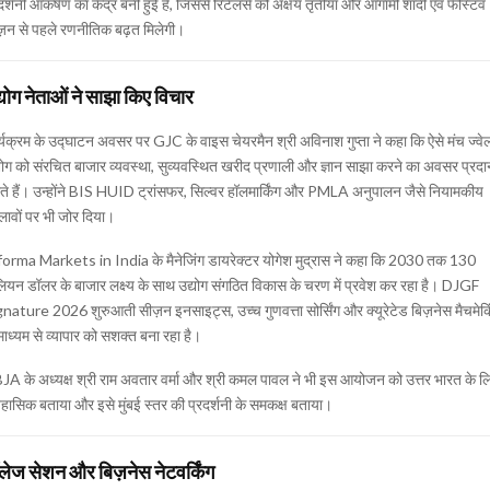
दर्शनी आकर्षण का केंद्र बनी हुई है, जिससे रिटेलर्स को अक्षय तृतीया और आगामी शादी एवं फेस्टिव
ज़न से पहले रणनीतिक बढ़त मिलेगी।
्योग नेताओं ने साझा किए विचार
्यक्रम के उद्घाटन अवसर पर GJC के वाइस चेयरमैन श्री अविनाश गुप्ता ने कहा कि ऐसे मंच ज्वे
योग को संरचित बाजार व्यवस्था, सुव्यवस्थित खरीद प्रणाली और ज्ञान साझा करने का अवसर प्रदा
े हैं। उन्होंने BIS HUID ट्रांसफर, सिल्वर हॉलमार्किंग और PMLA अनुपालन जैसे नियामकीय
ावों पर भी जोर दिया।
forma Markets in India
के मैनेजिंग डायरेक्टर योगेश मुद्रास ने कहा कि 2030 तक 130
ियन डॉलर के बाजार लक्ष्य के साथ उद्योग संगठित विकास के चरण में प्रवेश कर रहा है। DJGF
nature 2026 शुरुआती सीज़न इनसाइट्स, उच्च गुणवत्ता सोर्सिंग और क्यूरेटेड बिज़नेस मैचमेक
माध्यम से व्यापार को सशक्त बना रहा है।
A के अध्यक्ष श्री राम अवतार वर्मा और श्री कमल पावल ने भी इस आयोजन को उत्तर भारत के ल
हासिक बताया और इसे मुंबई स्तर की प्रदर्शनी के समकक्ष बताया।
लेज सेशन और बिज़नेस नेटवर्किंग