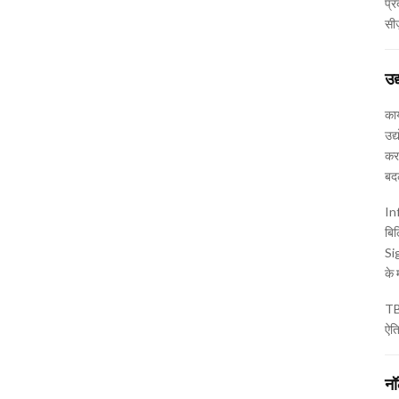
प्र
सी
उद
कार
उद्
करत
बदल
In
बिल
Sig
के 
TBJ
ऐति
नॉ