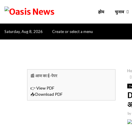
होम
चुनाव
Saturday, Aug 8, 2026
Create or select a menu
H
📰 आज का ई-पेपर
De
👉 View PDF
D
📥 Download PDF
अ
by