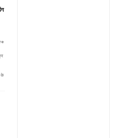
ंग
re
क्र
 के