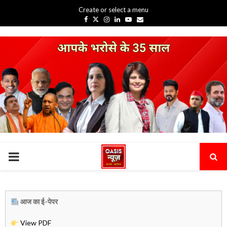
Create or select a menu
Facebook
Twitter
Instagram
Linkedin
Youtube
Email
PRIMARY
MENU
आज का ई-पेपर
View PDF