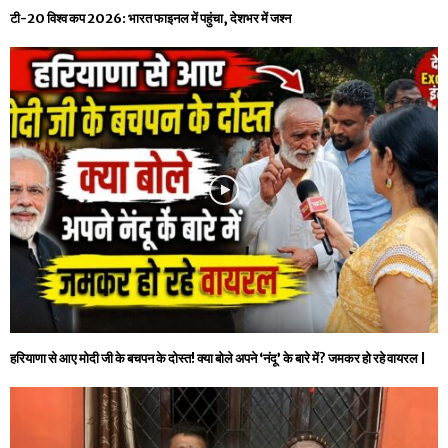
टी-20 विश्व कप 2026: भारत फाइनल में पहुंचा, देशभर में जश्न
हरियाणा से आए मोदी जी के बचपन के दोस्त! क्या बोले अपने ‘नंदू’ के बारे में? जमकर हो रहे वायरल |