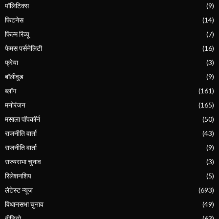
पॉलिटिक्स
(9)
फिटनेस
(14)
फिल्म रिव्यू
(7)
फेमस पर्सनेलिटी
(16)
फ्रेया
(3)
बॉलीवुड
(9)
ब्लॉग
(161)
मनोरंजन
(165)
मसाला पॉपकॉर्न
(50)
राजनीति वार्ता
(43)
राजनीति वार्ता
(9)
राज्यसभा चुनाव
(3)
रिलेशनशिप
(5)
लेटेस्ट न्यूज
(693)
विधानसभा चुनाव
(49)
वीडियो
(63)