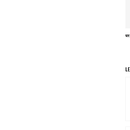
घर 
L