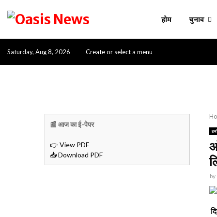
होम
चुनाव
Saturday, Aug 8, 2026
Create or select a menu
H
📰 आज का ई-पेपर
ब्ल
आ
👉 View PDF
📥 Download PDF
ल
by
दि