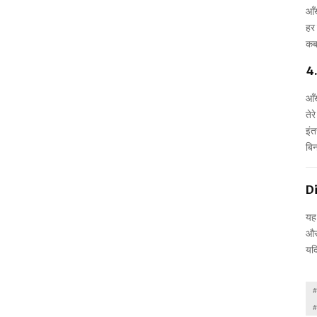
आँख
हर
कब
4
आँख
तेर
इंत
बिन
D
यह
और 
यदि
#