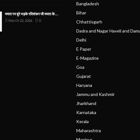
Bangladesh
Bihar
ममता पर बुरे भड़के रविशंकर जी ममता के...
March 22, 2026
0
Chhattisgarh
Dadra and Nagar Haveli and Dam
Delhi
E Paper
E-Magazine
Goa
Gujarat
Haryana
Jammu and Kashmir
Jharkhand
Karnataka
Kerala
Maharashtra
Manipur