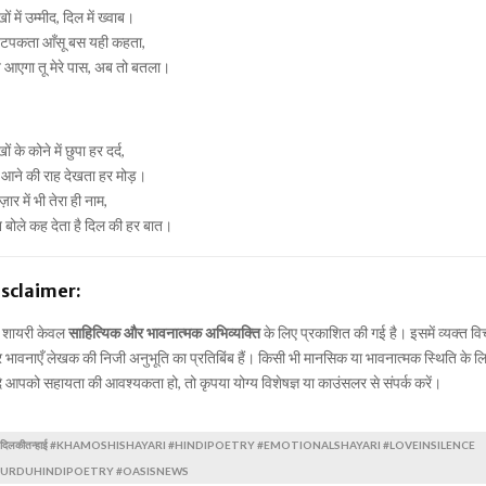
ों में उम्मीद, दिल में ख्वाब।
 टपकता आँसू बस यही कहता,
 आएगा तू मेरे पास, अब तो बतला।
.
ों के कोने में छुपा हर दर्द,
े आने की राह देखता हर मोड़।
ज़ार में भी तेरा ही नाम,
 बोले कह देता है दिल की हर बात।
isclaimer:
 शायरी केवल
साहित्यिक और भावनात्मक अभिव्यक्ति
के लिए प्रकाशित की गई है। इसमें व्यक्त वि
भावनाएँ लेखक की निजी अनुभूति का प्रतिबिंब हैं। किसी भी मानसिक या भावनात्मक स्थिति के ल
 आपको सहायता की आवश्यकता हो, तो कृपया योग्य विशेषज्ञ या काउंसलर से संपर्क करें।
दिलकीतन्हाई #KHAMOSHISHAYARI #HINDIPOETRY #EMOTIONALSHAYARI #LOVEINSILENCE
#URDUHINDIPOETRY #OASISNEWS