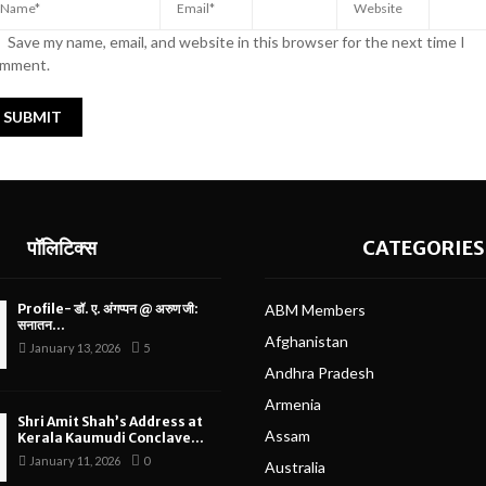
Save my name, email, and website in this browser for the next time I
mment.
पॉलिटिक्स
CATEGORIES
Profile- डॉ. ए. अंगप्पन @ अरुण जी:
ABM Members
सनातन...
Afghanistan
January 13, 2026
5
Andhra Pradesh
Armenia
Shri Amit Shah’s Address at
Assam
Kerala Kaumudi Conclave...
January 11, 2026
0
Australia