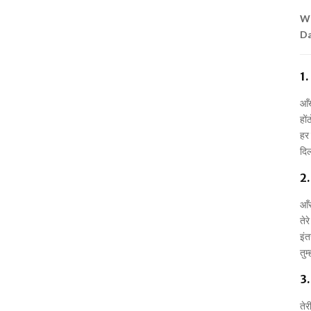
Wr
Da
1.
आँखो
हों
हर 
दिल
2.
आँस
तेर
इंत
तुम
3.
तेर