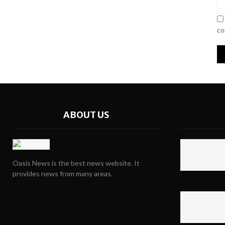
co
ABOUT US
Oasis News is the best news website. It
provides news from many areas.