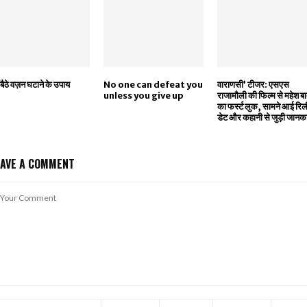
बैठे वज़न घटाने के उपाय
No one can defeat you
वाराणसी’ टीजर: एसएस
unless you give up
राजामौली की फिल्म से महेश बा
का फर्स्ट लुक, सामने आई रि
डेट और कहानी से जुड़ी जानक
EAVE A COMMENT