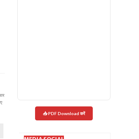
चार
िए
📥 PDF Download करें