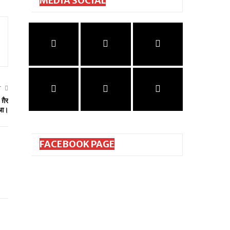
MEDIA SOCIAL
T
ग़ैर
हुआ।
FACEBOOK PAGE