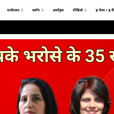
मनोरंजन
ब्लॉग
अवॉर्ड्स
वीडियो
ई पेपर / ई म