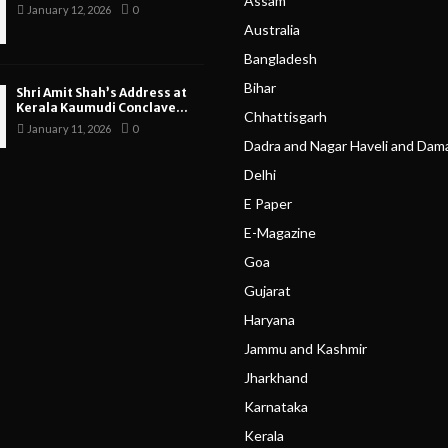
Assam
January 12, 2026
0
Australia
Bangladesh
Bihar
Shri Amit Shah’s Address at
Kerala Kaumudi Conclave...
Chhattisgarh
January 11, 2026
0
Dadra and Nagar Haveli and Dam
Delhi
E Paper
E-Magazine
Goa
Gujarat
Haryana
Jammu and Kashmir
Jharkhand
Karnataka
Kerala