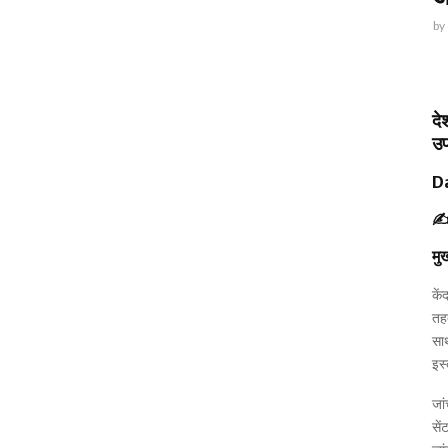
by
दे
उ
D
✍
मु
कें
त
साथ
इस्
जां
सें