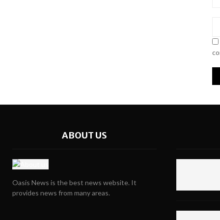
co
ABOUT US
Oasis News is the best news website. It
provides news from many areas.