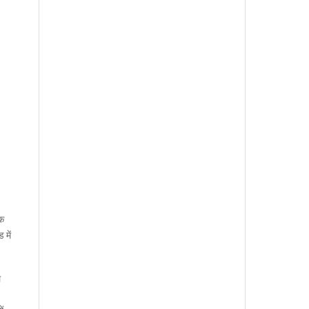
एक
में
ल