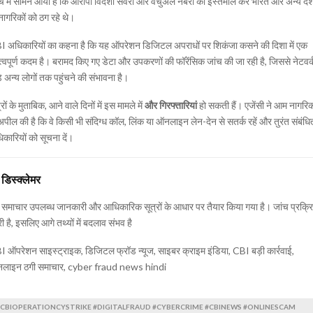
च में सामने आया है कि आरोपी विदेशी सर्वरों और वर्चुअल नंबरों का इस्तेमाल कर भारत और अन्य देश
नागरिकों को ठग रहे थे।
I अधिकारियों का कहना है कि यह ऑपरेशन डिजिटल अपराधों पर शिकंजा कसने की दिशा में एक
्वपूर्ण कदम है। बरामद किए गए डेटा और उपकरणों की फॉरेंसिक जांच की जा रही है, जिससे नेटवर्
़े अन्य लोगों तक पहुंचने की संभावना है।
्रों के मुताबिक, आने वाले दिनों में इस मामले में
और गिरफ्तारियां
हो सकती हैं। एजेंसी ने आम नागरिक
अपील की है कि वे किसी भी संदिग्ध कॉल, लिंक या ऑनलाइन लेन-देन से सतर्क रहें और तुरंत संबंधि
कारियों को सूचना दें।
️
डिस्क्लेमर
समाचार उपलब्ध जानकारी और आधिकारिक सूत्रों के आधार पर तैयार किया गया है। जांच प्रक्र
ी है, इसलिए आगे तथ्यों में बदलाव संभव है
 ऑपरेशन साइस्ट्राइक, डिजिटल फ्रॉड न्यूज, साइबर क्राइम इंडिया, CBI बड़ी कार्रवाई,
लाइन ठगी समाचार, cyber fraud news hindi
#CBIOPERATIONCYSTRIKE #DIGITALFRAUD #CYBERCRIME #CBINEWS #ONLINESCAM