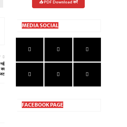
📥 PDF Download करें
MEDIA SOCIAL
T
ो नई
 का
बजट
FACEBOOK PAGE