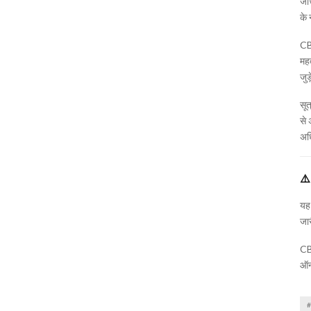
जां
के 
CB
महत
जुड
सूत
से 
अधि
⚠
यह 
जार
CBI
ऑन