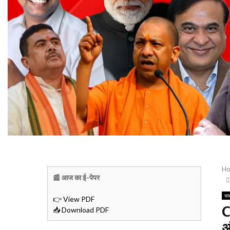
H
📰 आज का ई-पेपर
चर
👉 View PDF
C
📥 Download PDF
अ