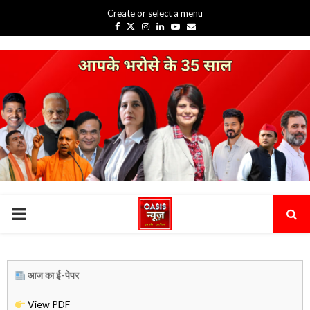
Create or select a menu
Facebook
Twitter
Instagram
Linkedin
Youtube
Email
PRIMARY
MENU
आज का ई-पेपर
View PDF