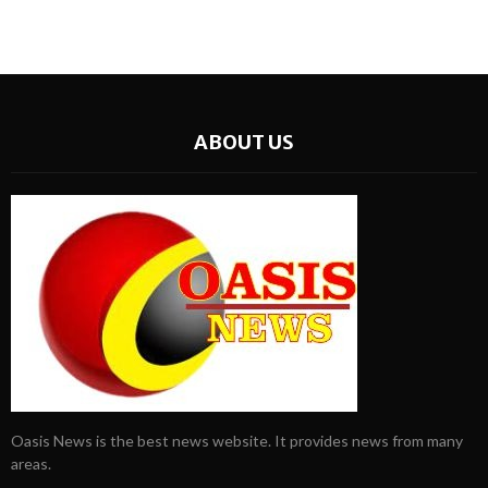
ABOUT US
Oasis News is the best news website. It provides news from many
areas.