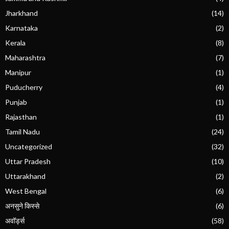
Jharkhand
(14)
Karnataka
(2)
Kerala
(8)
Maharashtra
(7)
Manipur
(1)
Puducherry
(4)
Punjab
(1)
Rajasthan
(1)
Tamil Nadu
(24)
Uncategorized
(32)
Uttar Pradesh
(10)
Uttarakhand
(2)
West Bengal
(6)
अनसुने किस्से
(6)
अवॉर्ड्स
(58)