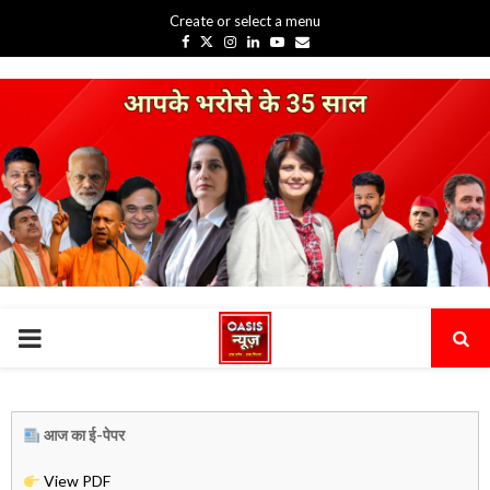
Create or select a menu
Facebook
Twitter
Instagram
Linkedin
Youtube
Email
PRIMARY
MENU
आज का ई-पेपर
View PDF