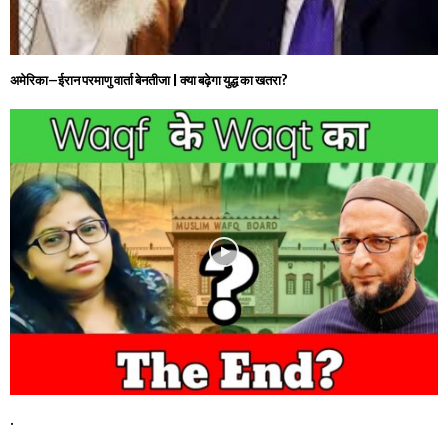
अमेरिका–ईरान परमाणु वार्ता बेनतीजा | क्या बढ़ेगा युद्ध का खतरा?
.