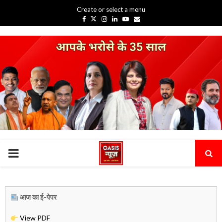
Create or select a menu
Facebook
Twitter
Instagram
Linkedin
Youtube
Email
PRIMARY
MENU
आज का ई-पेपर
View PDF