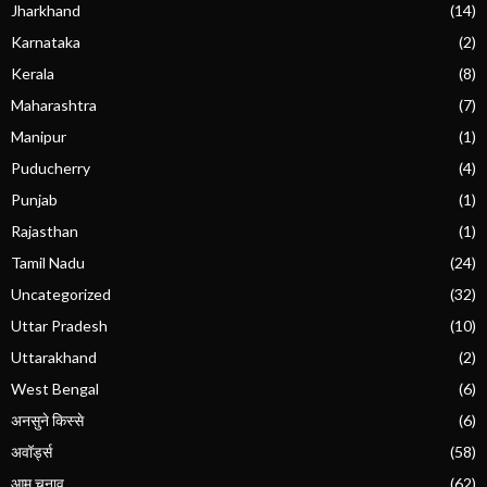
Jharkhand
(14)
Karnataka
(2)
Kerala
(8)
Maharashtra
(7)
Manipur
(1)
Puducherry
(4)
Punjab
(1)
Rajasthan
(1)
Tamil Nadu
(24)
Uncategorized
(32)
Uttar Pradesh
(10)
Uttarakhand
(2)
West Bengal
(6)
अनसुने किस्से
(6)
अवॉर्ड्स
(58)
आम चुनाव
(62)