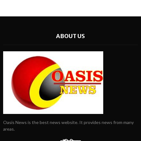
ABOUT US
Oasis News is the best news website. It provides news from many
areas.