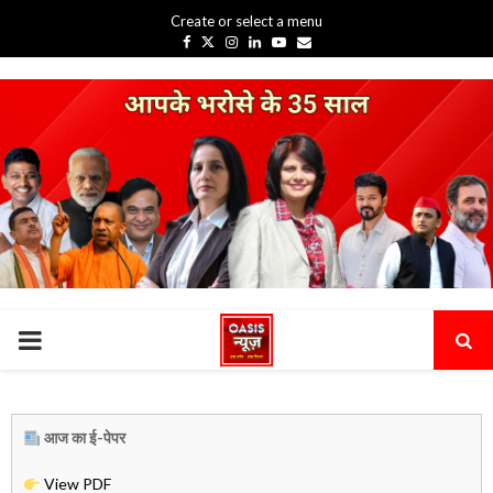
Create or select a menu
Facebook
Twitter
Instagram
Linkedin
Youtube
Email
PRIMARY
MENU
आज का ई-पेपर
View PDF