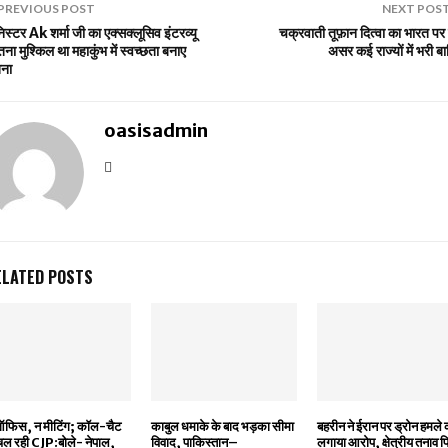
PREVIOUS POST
NEXT POS
िस्टर Ak शर्मा जी का एक्सक्लूसिव इंटरव्यू
चक्रवाती तूफ़ान दित्वा का भारत पर 
ना मुश्किल था महाकुंभ में स्वच्छता बनाए
असर कई राज्यों में भरी ब
ना
oasisadmin
ELATED POSTS
ऑफिस, न मीटिंग; कॉल-चैट
काबुल धमाके के बाद भड़का सीमा
बहरीन ने ईरान पर ड्रोन हमले 
चल रही CJP:बोले- नेपाल,
विवाद, पाकिस्तान–
लगाया आरोप, क्षेत्रीय तनाव 