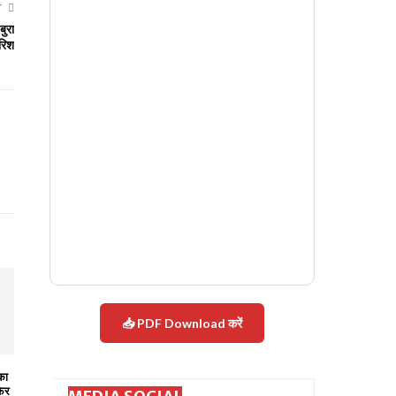
T
बुरा
ारिश
📥 PDF Download करें
का
फिर