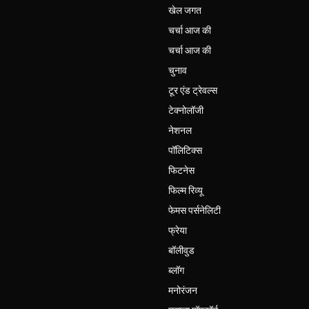
खेल जगत
चर्चा आज की
चर्चा आज की
चुनाव
टूर एंड ट्रेवल्स
टेक्नोलॉजी
नेशनल
पॉलिटिक्स
फिटनेस
फिल्म रिव्यू
फेमस पर्सनेलिटी
फ्रेया
बॉलीवुड
ब्लॉग
मनोरंजन