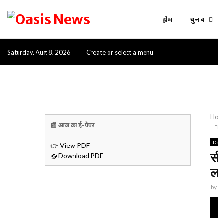
होम
चुनाव
Saturday, Aug 8, 2026
Create or select a menu
H
📰 आज का ई-पेपर
De
👉 View PDF
स
📥 Download PDF
ल
by