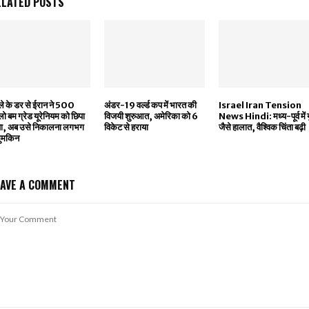
ELATED POSTS
े के डर से ईरान ने 500
अंडर-19 वर्ल्ड कप में भारत की
Israel Iran Tension
ो बम ग्रेड यूरेनियम को छिपा
विजयी शुरुआत, अमेरिका को 6
News Hindi: मध्य-पूर्व में यु
या, अब उसे निकालना लगभग
विकेट से हराया
जैसे हालात, वैश्विक चिंता बढ़ी
मुमकिन
EAVE A COMMENT