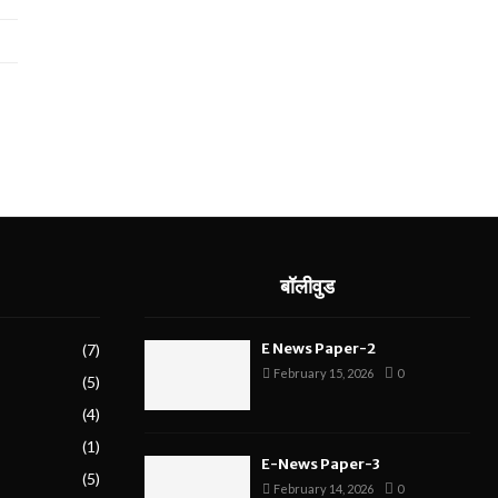
बॉलीवुड
E News Paper-2
(7)
February 15, 2026
0
(5)
(4)
(1)
E-News Paper-3
(5)
February 14, 2026
0