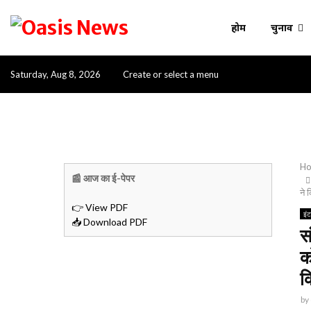
होम
चुनाव
Saturday, Aug 8, 2026
Create or select a menu
H
📰 आज का ई-पेपर
ने 
👉 View PDF
इं
📥 Download PDF
स
क
क
by