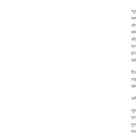
न्य
समर
अंत
सोम
औऱ 
प्र
इंट
खा
पिछ
लड़
सोम
अमे
सुर
प्र
पुन
रा