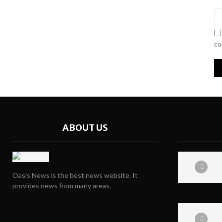
co
ABOUT US
Oasis News is the best news website. It
provides news from many areas.