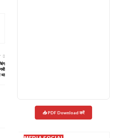
T
बिंग
नबी
ा था
📥 PDF Download करें