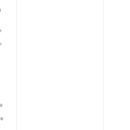
ी
स
़ा
को
 के