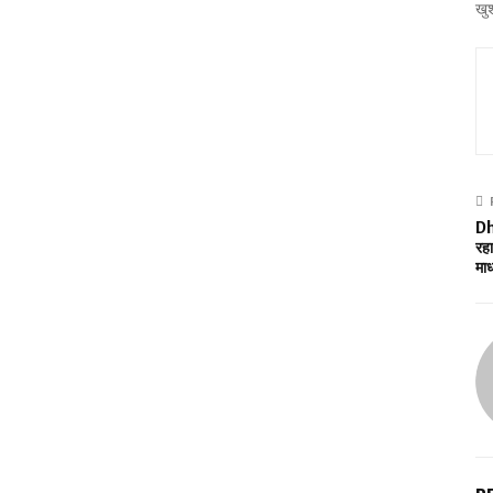
खु
Dh
रहा
माध