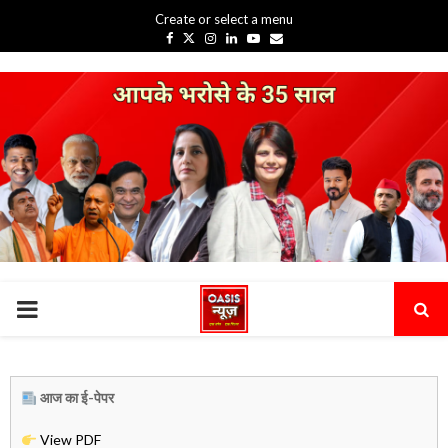
Create or select a menu
Facebook
Twitter
Instagram
Linkedin
Youtube
Email
PRIMARY
MENU
आज का ई-पेपर
View PDF