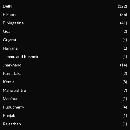
Delhi
(122)
E Paper
(36)
E-Magazine
(41)
Goa
(2)
Gujarat
(4)
Haryana
(1)
Jammu and Kashmir
(4)
Jharkhand
(14)
Karnataka
(2)
Kerala
(8)
Maharashtra
(7)
Manipur
(1)
Puducherry
(4)
Punjab
(1)
Rajasthan
(1)