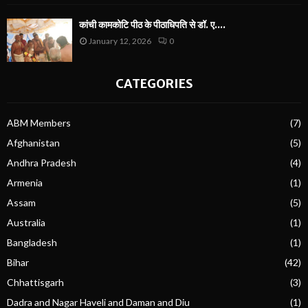
कांची कामकोटि पीठ के पीठाधिपति से डॉ. ए....
January 12, 2026
0
CATEGORIES
ABM Members
(7)
Afghanistan
(5)
Andhra Pradesh
(4)
Armenia
(1)
Assam
(5)
Australia
(1)
Bangladesh
(1)
Bihar
(42)
Chhattisgarh
(3)
Dadra and Nagar Haveli and Daman and Diu
(1)