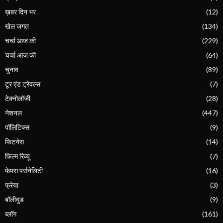
ख़बर दिन भर
(12)
खेल जगत
(134)
चर्चा आज की
(229)
चर्चा आज की
(64)
चुनाव
(89)
टूर एंड ट्रेवल्स
(7)
टेक्नोलॉजी
(28)
नेशनल
(447)
पॉलिटिक्स
(9)
फिटनेस
(14)
फिल्म रिव्यू
(7)
फेमस पर्सनेलिटी
(16)
फ्रेया
(3)
बॉलीवुड
(9)
ब्लॉग
(161)