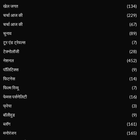
खेल जगत
(134)
चर्चा आज की
(229)
चर्चा आज की
(67)
चुनाव
(89)
टूर एंड ट्रेवल्स
(7)
टेक्नोलॉजी
(28)
नेशनल
(452)
पॉलिटिक्स
(9)
फिटनेस
(14)
फिल्म रिव्यू
(7)
फेमस पर्सनेलिटी
(16)
फ्रेया
(3)
बॉलीवुड
(9)
ब्लॉग
(161)
मनोरंजन
(165)