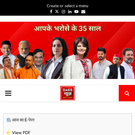
Create or select a menu
Facebook
Twitter
Instagram
Linkedin
Youtube
Email
PRIMARY
MENU
आज का ई-पेपर
View PDF