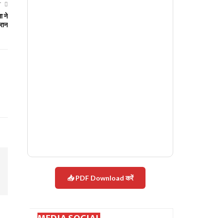
T
ा ने
ैरान
📥 PDF Download करें