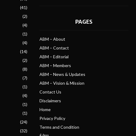
(41)
(2)
PAGES
(4)
(1)
ABM – About
(4)
ABM – Contact
(14)
ABM – Editorial
(2)
ABM – Members
(8)
ABM – News & Updates
(7)
ABM – Vision & Mission
(1)
Contact Us
(4)
Disclaimers
(1)
Home
(1)
Privacy Policy
(24)
Terms and Condition
(32)
ई पेपर