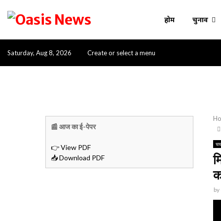
होम
चुनाव
Saturday, Aug 8, 2026
Create or select a menu
H
📰 आज का ई-पेपर
चर
👉 View PDF
म
📥 Download PDF
क
by