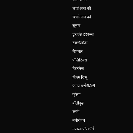
चर्चा आज की
चर्चा आज की
चुनाव
टूर एंड ट्रेवल्स
टेक्नोलॉजी
नेशनल
पॉलिटिक्स
फिटनेस
फिल्म रिव्यू
फेमस पर्सनेलिटी
फ्रेया
बॉलीवुड
ब्लॉग
मनोरंजन
मसाला पॉपकॉर्न