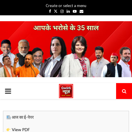
Create or select a menu
Facebook
Twitter
Instagram
Linkedin
Youtube
Email
PRIMARY
MENU
आज का ई-पेपर
View PDF