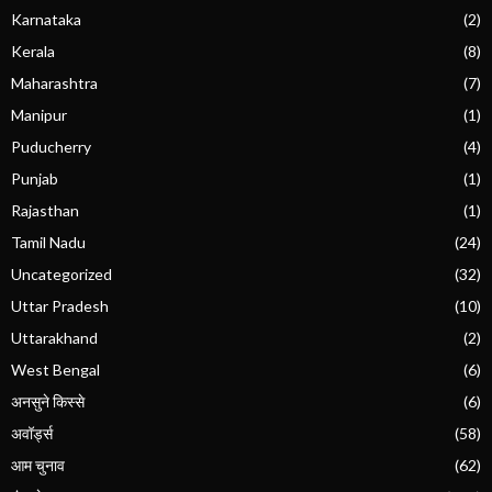
Karnataka
(2)
Kerala
(8)
Maharashtra
(7)
Manipur
(1)
Puducherry
(4)
Punjab
(1)
Rajasthan
(1)
Tamil Nadu
(24)
Uncategorized
(32)
Uttar Pradesh
(10)
Uttarakhand
(2)
West Bengal
(6)
अनसुने किस्से
(6)
अवॉर्ड्स
(58)
आम चुनाव
(62)