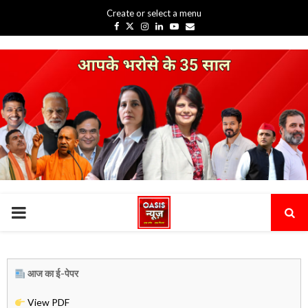
Create or select a menu
Facebook
Twitter
Instagram
Linkedin
Youtube
Email
PRIMARY
MENU
आज का ई-पेपर
View PDF