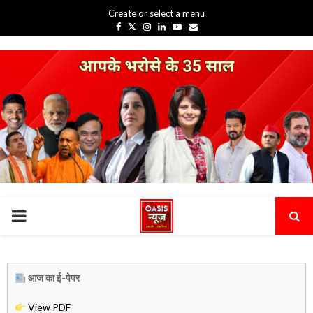
Create or select a menu
Facebook
Twitter
Instagram
Linkedin
Youtube
Email
PRIMARY
MENU
आज का ई-पेपर
View PDF