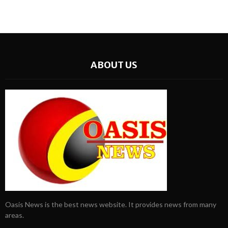
ABOUT US
Oasis News is the best news website. It provides news from many
areas.