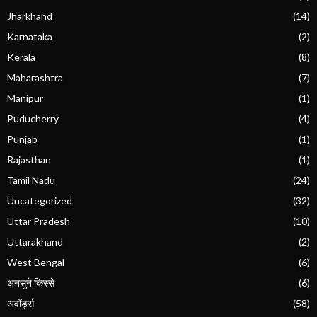
Jharkhand
(14)
Karnataka
(2)
Kerala
(8)
Maharashtra
(7)
Manipur
(1)
Puducherry
(4)
Punjab
(1)
Rajasthan
(1)
Tamil Nadu
(24)
Uncategorized
(32)
Uttar Pradesh
(10)
Uttarakhand
(2)
West Bengal
(6)
अनसुने किस्से
(6)
अवॉर्ड्स
(58)