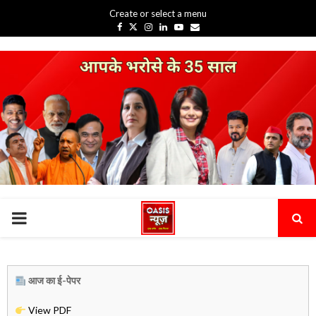
Create or select a menu
Facebook
Twitter
Instagram
Linkedin
Youtube
Email
PRIMARY
MENU
आज का ई-पेपर
View PDF