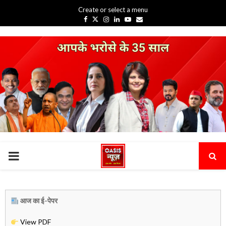
Create or select a menu
Facebook
Twitter
Instagram
Linkedin
Youtube
Email
PRIMARY
MENU
आज का ई-पेपर
View PDF