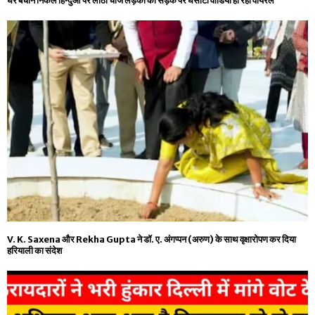
घर बचाने निकले हिन्दुओं पर लाठी चार्ज लड़की को सड़क पर घसीटा वीडियो हो रही वायरल
V. K. Saxena और Rekha Gupta ने डॉ. ए. अंगप्पन (अरुण) के साथ वृक्षारोपण कर दिया
हरियाली का संदेश