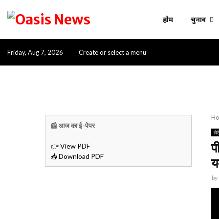
होम
चुनाव
Friday, Aug 7, 2026
Create or select a menu
H
📰 आज का ई-पेपर
लेट
प
👉 View PDF
📥 Download PDF
यम
by