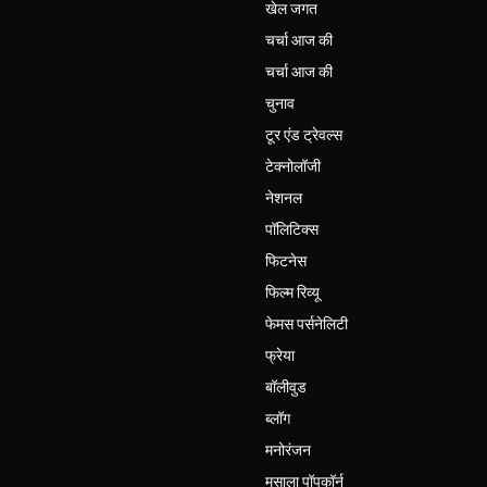
खेल जगत
चर्चा आज की
चर्चा आज की
चुनाव
टूर एंड ट्रेवल्स
टेक्नोलॉजी
नेशनल
पॉलिटिक्स
फिटनेस
फिल्म रिव्यू
फेमस पर्सनेलिटी
फ्रेया
बॉलीवुड
ब्लॉग
मनोरंजन
मसाला पॉपकॉर्न