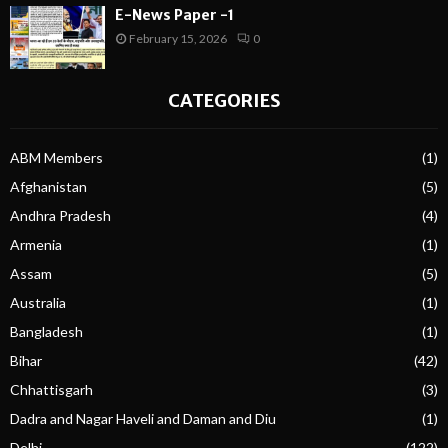
E-News Paper -1
February 15, 2026
0
CATEGORIES
ABM Members
(1)
Afghanistan
(5)
Andhra Pradesh
(4)
Armenia
(1)
Assam
(5)
Australia
(1)
Bangladesh
(1)
Bihar
(42)
Chhattisgarh
(3)
Dadra and Nagar Haveli and Daman and Diu
(1)
Delhi
(122)