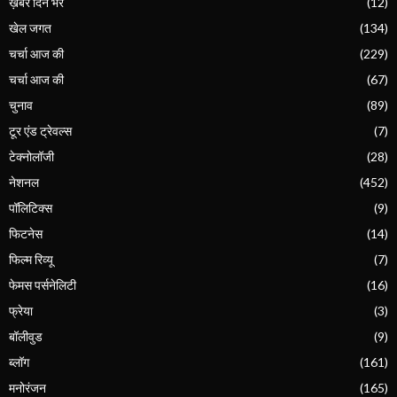
ख़बर दिन भर
(12)
खेल जगत
(134)
चर्चा आज की
(229)
चर्चा आज की
(67)
चुनाव
(89)
टूर एंड ट्रेवल्स
(7)
टेक्नोलॉजी
(28)
नेशनल
(452)
पॉलिटिक्स
(9)
फिटनेस
(14)
फिल्म रिव्यू
(7)
फेमस पर्सनेलिटी
(16)
फ्रेया
(3)
बॉलीवुड
(9)
ब्लॉग
(161)
मनोरंजन
(165)