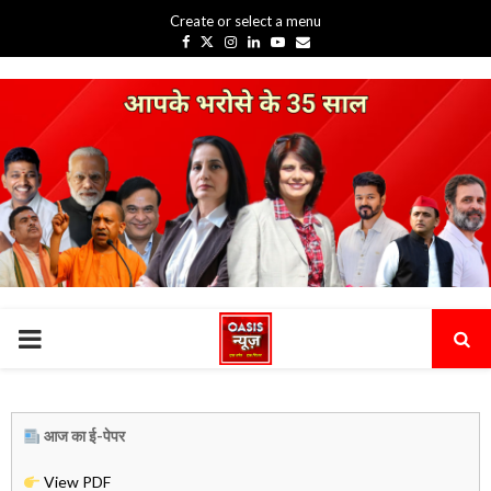
Create or select a menu
Facebook
Twitter
Instagram
Linkedin
Youtube
Email
PRIMARY
MENU
आज का ई-पेपर
View PDF