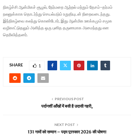
நிகழ்ச்சி ஆன்மிகச் சூழல், நேர்மறை ஆற்றல் மற்றும் தேசம்–தர்மம்
நலனுக்காக தொடர்ந்து செயல்படும் உறுதியுடன் நிறைவடைந்தது.
இந்நிகழ்வை கலந்து கொண்டோர், இது ஆன்மிக ஊக்கமும் சமூக
வழிகாட்டுதலும் அளித்த ஒரு புனித தருணமாக அமைந்தது என
தெரிவித்தனர்.
SHARE
1
PREVIOUS POST
पर्दानशीं आँखों में बसी है उदासी गहरी,
NEXT POST
131 नामों को सम्मान – पद्म पुरस्कार 2026 की घोषणा