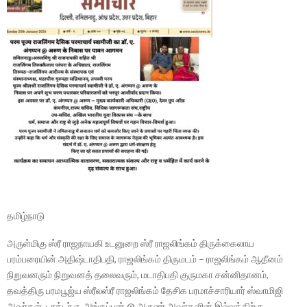
தமிழ்நாடு
அருள்மிகு ஸ்ரீ ராஜநாயகி உடனுறை ஸ்ரீ ராஜலிங்கம் திருக்கைலாய
பரம்பரையின் அதிஷ்டாதிபதி, ராஜலிங்கம் திருமடம் – ராஜலிங்கம் ஆதீனம்
நிறுவனரும் நிறுவனத் தலைவரும், மடாதிபதி குருமகா சன்னிதானம்,
தவத்திரு பரமபூஜ்ய ஸ்ரீலஸ்ரீ ராஜலிங்கம் தேசிக பரமாச்சாரியார் ஸ்வாமிஜி
அவர்கள், டாக்டர் ஏ. அங்கப்பன் @ அருண் அவர்களின் இல்லத்திற்கு