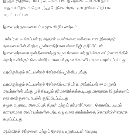
இந்தச் சூழலில், டாக்டர் ஏ. அங்கப்பன் @ அருண் அவர்கள் தர்ம
பாதுகாப்பிற்காக தொடர்ந்து மேற்கொள்ளும் முயற்சிகள் சிறப்பாக
பாராட்டப்பட்டன.
இளைஞர் தலைமையும் சமூக விழிப்புணர்வும்
டாக்டர் ஏ. அங்கப்பன் @ அருண் அவர்களை வலிமையான இளைஞர்
தலைமையின் சிறந்த முன்மாதிரி என ஸ்வாமிஜி குறிப்பிட்டார்.
இளைஞர்களை ஒன்றிணைத்து சமூக சேவை மற்றும் தேச கட்டுமானத்தில்
அவர் வகிக்கும் செயல்வீரியமான பங்கு ஊக்கமளிப்பதாக பாராட்டப்பட்டது.
வரவிருக்கும் சட்டமன்றத் தேர்தலில் முக்கிய பங்கு
வரவிருக்கும் சட்டமன்றத் தேர்தலில் டாக்டர் ஏ. அங்கப்பன் @ அருண்
அவர்களின் பங்கு முக்கியமும் தீர்மானிக்கக்கூடியதுமானதாக இருக்கலாம்
என கலந்துரையாடலில் குறிப்பிடப்பட்டது.
சமூக ஆதரவு, அமைப்புத் திறன் மற்றும் தர்மநिष्ठை கொண்ட படிமம்
காரணமாக அவர் மக்களிடையே வலுவான தாக்கத்தை கொண்டுள்ளதாக
கூறப்பட்டது.
ஆன்மிகச் சிந்தனை மற்றும் தேசநல உறுதியுடன் நிறைவு