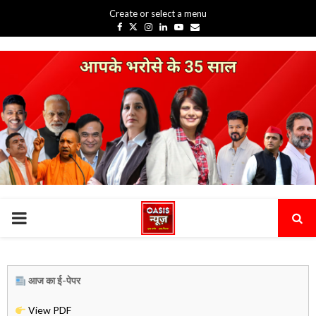
Create or select a menu
Facebook
Twitter
Instagram
Linkedin
Youtube
Email
PRIMARY
MENU
आज का ई-पेपर
View PDF