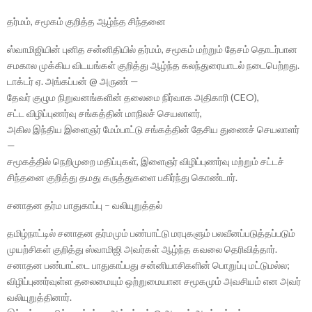
தர்மம், சமூகம் குறித்த ஆழ்ந்த சிந்தனை
ஸ்வாமிஜியின் புனித சன்னிதியில் தர்மம், சமூகம் மற்றும் தேசம் தொடர்பான
சமகால முக்கிய விடயங்கள் குறித்து ஆழ்ந்த கலந்துரையாடல் நடைபெற்றது.
டாக்டர் ஏ. அங்கப்பன் @ அருண் —
தேவர் குழும நிறுவனங்களின் தலைமை நிர்வாக அதிகாரி (CEO),
சட்ட விழிப்புணர்வு சங்கத்தின் மாநிலச் செயலாளர்,
அகில இந்திய இளைஞர் மேம்பாட்டு சங்கத்தின் தேசிய துணைச் செயலாளர்
—
சமூகத்தில் நெறிமுறை மதிப்புகள், இளைஞர் விழிப்புணர்வு மற்றும் சட்டச்
சிந்தனை குறித்து தமது கருத்துகளை பகிர்ந்து கொண்டார்.
சனாதன தர்ம பாதுகாப்பு – வலியுறுத்தல்
தமிழ்நாட்டில் சனாதன தர்மமும் பண்பாட்டு மரபுகளும் பலவீனப்படுத்தப்படும்
முயற்சிகள் குறித்து ஸ்வாமிஜி அவர்கள் ஆழ்ந்த கவலை தெரிவித்தார்.
சனாதன பண்பாட்டை பாதுகாப்பது சன்னியாசிகளின் பொறுப்பு மட்டுமல்ல;
விழிப்புணர்வுள்ள தலைமையும் ஒற்றுமையான சமூகமும் அவசியம் என அவர்
வலியுறுத்தினார்.