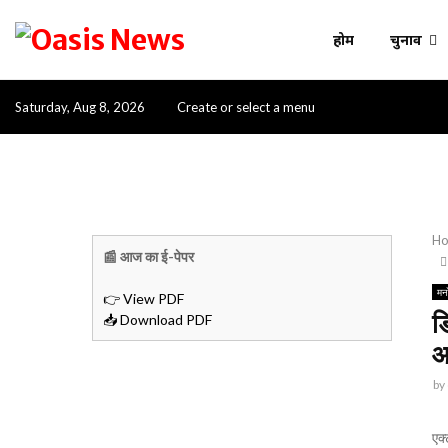
होम
चुनाव
Saturday, Aug 8, 2026
Create or select a menu
H
📰 आज का ई-पेपर
मन
👉 View PDF
ड
📥 Download PDF
आ
by
एक्