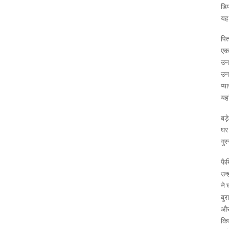
डिप
यह 
पित
एक 
उनक
उनक
प्य
यहा
बड़
घर 
गुस
फैम
उन्
ने 
बुर
और 
किए