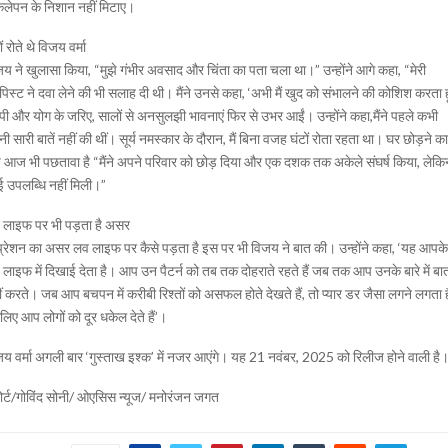
ेलेपन के निशान नहीं मिटाए।
ों रोते थे विजय वर्मा
य ने खुलासा किया, “मुझे गंभीर अवसाद और चिंता का पता चला था।” उन्होंने आगे कहा, “मेरी
ेपिस्ट ने दवा लेने की भी सलाह दी थी। मैंने उनसे कहा, ‘अभी मैं खुद को संभालने की कोशिश करता ह
ेपी और योग के जरिए, सालों से अनसुलझी भावनाएं फिर से उभर आईं। उन्होंने कहा,मैंने पहले कभी
ी सारी बातें नहीं की थीं। सूर्य नमस्कार के दौरान, मैं बिना वजह घंटों रोता रहता था। घर छोड़ने का
े आज भी पछतावा है “मैंने अपने परिवार को छोड़ दिया और एक दशक तक अकेले संघर्ष किया, लेकि
 उपलब्धि नहीं मिली।”
 लाइफ पर भी पड़ता है असर
्रेशन का असर लव लाइफ पर कैसे पड़ता है इस पर भी विजय ने बात की। उन्होंने कहा, ‘यह आपके
लाइफ में दिखाई देता है। आप उन पैटर्न को तब तक दोहराते रहते हैं जब तक आप उनके बारे में बा
ं करते। जब आप बचपन में करीबी रिश्तों को असफल होते देखते हैं, तो प्यार डर जैसा लगने लगता 
िए आप लोगों को दूर धकेल देते हैं’।
य वर्मा अगली बार ‘गुस्ताख इश्क’ में नजर आएंगे। यह 21 नवंबर, 2025 को रिलीज होने वाली है
ोर्ट/गोविंद सोनी/ ओएसिस न्यूज/ मनोरंजन जगत