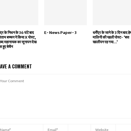
मेंद्र के निधन के 36 घंटे बाद
E- News Paper- 3
धर्मेंद्र के जाने के 3 दिन बाद हे
ताभ बच्‍चन ने किया X पोस्‍ट,
मालिनी की पहली पोस्ट- ‘बस
ब्‍द महानायक का सूनापन देख
खालीपन रह गया…’
स हुए बेचैन
EAVE A COMMENT