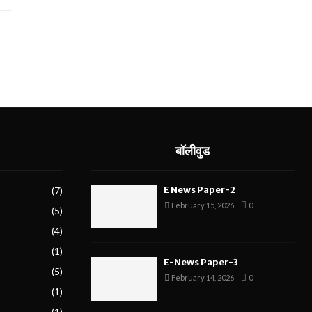
बॉलीवुड
E News Paper-2
(7)
February 15, 2026
0
(5)
(4)
(1)
E-News Paper-3
(5)
February 14, 2026
0
(1)
(1)