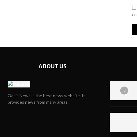
co
ABOUT US
Oasis News is the best news website. It
provides news from many areas.