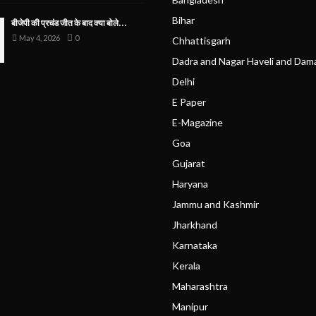
Bihar
बीजेपी की प्रचंड जीत के बाद क्या बोले...
May 4, 2026
0
Chhattisgarh
Dadra and Nagar Haveli and Dam
Delhi
E Paper
E-Magazine
Goa
Gujarat
Haryana
Jammu and Kashmir
Jharkhand
Karnataka
Kerala
Maharashtra
Manipur