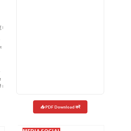
ूं।
न
त
है।
।
📥 PDF Download करें