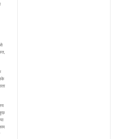
े
से
स्त,
ि
नके
जाता
िजय
 कुछ
िया
काम
े