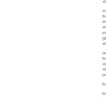
अक
घंट
विज
थेर
थेर
इतन
मुझ
कोई
लव
डिप
लव 
नही
इसल
विज
रिप