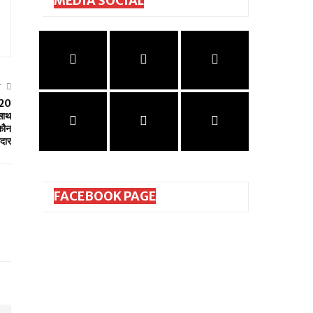
MEDIA SOCIAL
T
ा 20
 साथ
कौन
ेदार
FACEBOOK PAGE