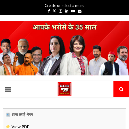
Create or select a menu
Facebook
Twitter
Instagram
Linkedin
Youtube
Email
PRIMARY
MENU
आज का ई-पेपर
View PDF