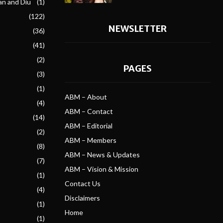
an and Diu
(1)
(122)
NEWSLETTER
(36)
(41)
(2)
PAGES
(3)
(1)
ABM – About
(4)
ABM – Contact
(14)
ABM – Editorial
(2)
ABM – Members
(8)
ABM – News & Updates
(7)
ABM – Vision & Mission
(1)
Contact Us
(4)
Disclaimers
(1)
Home
(1)