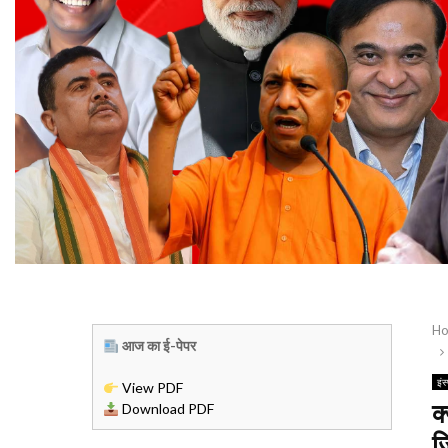
H
आज का ई-पेपर
इंस
View PDF
क
Download PDF
ज