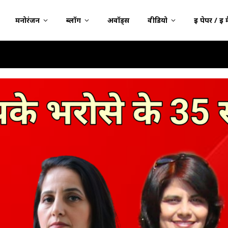
मनोरंजन
ब्लॉग
अवॉर्ड्स
वीडियो
ई पेपर / ई 