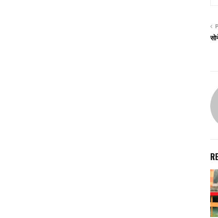
सोन
R