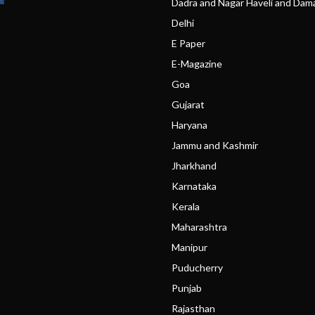
Dadra and Nagar Haveli and Dam
Delhi
E Paper
E-Magazine
Goa
Gujarat
Haryana
Jammu and Kashmir
Jharkhand
Karnataka
Kerala
Maharashtra
Manipur
Puducherry
Punjab
Rajasthan