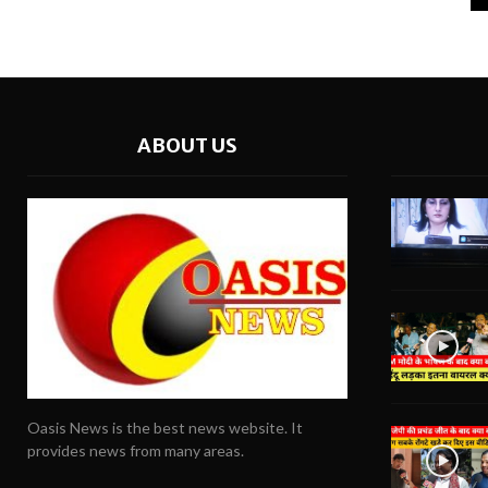
ABOUT US
Oasis News is the best news website. It
provides news from many areas.