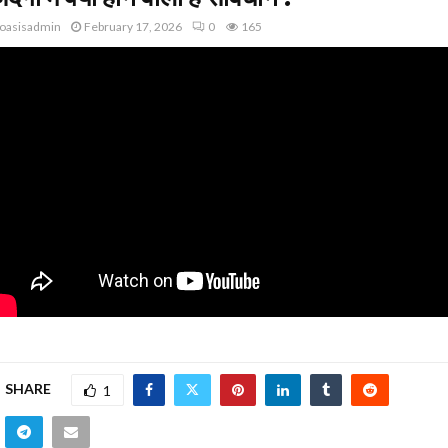
oasisadmin
February 17, 2026
0
165
SHARE
1