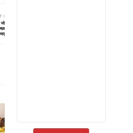
T
 जो
च्छा
माए